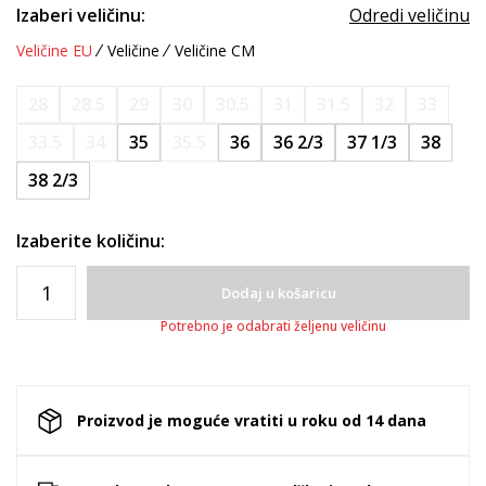
Izaberi veličinu:
Odredi veličinu
Veličine EU
Veličine
Veličine CM
28
28.5
29
30
30.5
31
31.5
32
33
33.5
34
35
35.5
36
36 2/3
37 1/3
38
38 2/3
Izaberite količinu:
Dodaj u košaricu
Potrebno je odabrati željenu veličinu
Proizvod je moguće vratiti u roku od 14 dana