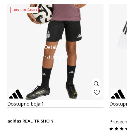
-30% U KOŠARICI
Detaljnije
Brzi pregled
Dostupno boja:
1
Dostupno
adidas REAL TR SHO Y
Prosecna