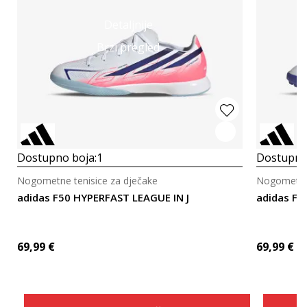
Detaljnije
Brzi pregled
Dostupno boja:
1
Dostupno
Nogometne tenisice za dječake
Nogometne 
adidas F50 HYPERFAST LEAGUE IN J
adidas F5
69,99
€
69,99
€