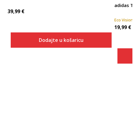
adidas Ti
39,99
€
Eco Vision
19,99
€
Dodajte u košaricu
Veličina
Dodaj u košaricu
116
128
152
164
176