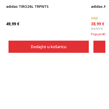
adidas TIRO26L TRPNTS
adidas Ar
SALE
49,99
€
38,99
€
64,99
€
Popust
40
%
Dodajte u košaricu
Veličina
Dodaj u košaricu
2XLT
2XT2
2XT3
3XLT