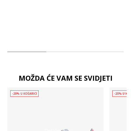
2XL
3XL
MOŽDA ĆE VAM SE SVIDJETI
-20% U KOŠARICI
-20% U KOŠ
Detaljnije