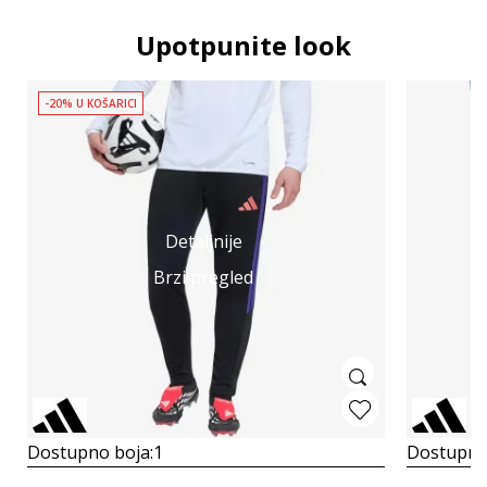
Upotpunite look
-20% U KOŠARICI
Detaljnije
Brzi pregled
Dostupno boja:
1
Dostupno