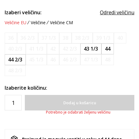
Izaberi veličinu:
Odredi veličinu
Veličine EU
Veličine
Veličine CM
36
36 2/3
37 1/3
38
38 2/3
39 1/3
40
40 2/3
41 1/3
42
42 2/3
43 1/3
44
44 2/3
45 1/3
46
46 2/3
47 1/3
48
48 2/3
Izaberite količinu:
Dodaj u košaricu
Potrebno je odabrati željenu veličinu