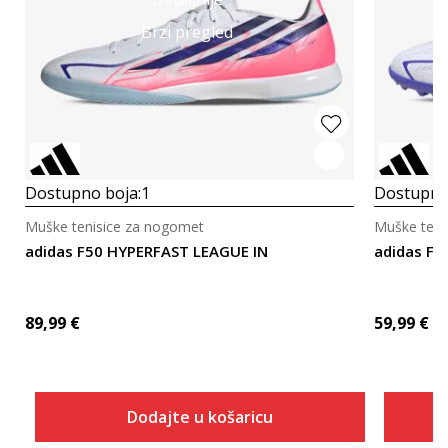
Brzi pregled
Dostupno boja:
1
Dostupno
Muške tenisice za nogomet
Muške teni
adidas F50 HYPERFAST LEAGUE IN
adidas F5
89,99
€
59,99
€
Dodajte u košaricu