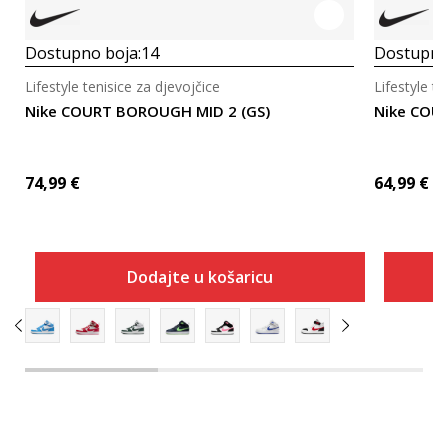
Dostupno boja:
14
Dostupno
Lifestyle tenisice za djevojčice
Lifestyle te
Nike COURT BOROUGH MID 2 (GS)
Nike COU
74,99
€
64,99
€
Dodajte u košaricu