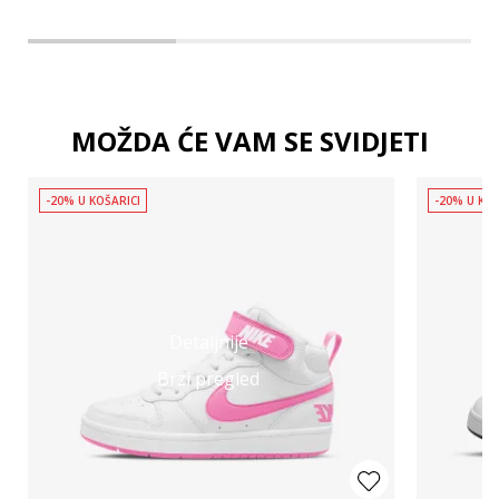
MOŽDA ĆE VAM SE SVIDJETI
-20% U KOŠARICI
-20% U KOŠ
Detaljnije
Brzi pregled