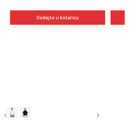
Dodajte u košaricu
Veličina
Dodaj u košaricu
XS
S
M
L
XL