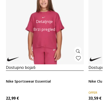
Detaljnije
Brzi pregled
Dostupno boja:
6
Dostupno
Nike Sportswear Essential
Nike Club
OFFER
22,99
€
33,59
€