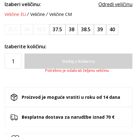
Izaberi veličinu:
Odredi veličinu
Veličine EU
Veličine
Veličine CM
35.5
36
36.5
37.5
38
38.5
39
40
Izaberite količinu:
Dodaj u košaricu
Potrebno je odabrati željenu veličinu
Proizvod je moguće vratiti u roku od 14 dana
Besplatna dostava za narudžbe iznad 70 €