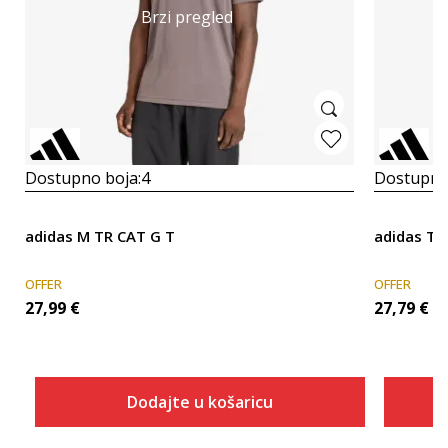
Brzi pregled
Dostupno boja:
4
Dostupno
adidas M TR CAT G T
adidas TR
OFFER
OFFER
27,99
€
27,79
€
Dodajte u košaricu
Veličina