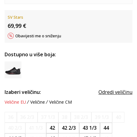
SV Stars
69,99
€
Obavijesti me o sniženju
Dostupno u više boja:
Izaberi veličinu:
Odredi veličinu
Veličine EU
Veličine
Veličine CM
36
36 2/3
37 1/3
38
38 2/3
39 1/3
40
40 2/3
41 1/3
42
42 2/3
43 1/3
44