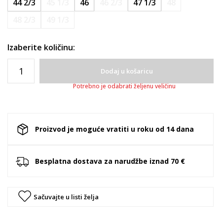
44 2/3
45 1/3
46
46 2/3
47 1/3
48
48 2/3
49 1/3
Izaberite količinu:
Dodaj u košaricu
Potrebno je odabrati željenu veličinu
Proizvod je moguće vratiti u roku od 14 dana
Besplatna dostava za narudžbe iznad 70 €
Sačuvajte u listi želja