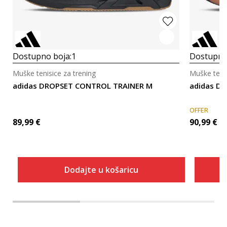
Dostupno boja:
1
Dostupno
Muške tenisice za trening
Muške tenis
adidas DROPSET CONTROL TRAINER M
adidas Dr
OFFER
89,99
€
90,99
€
Dodajte u košaricu