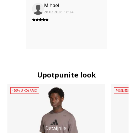
Mihael
28.02.2026. 16:34
Upotpunite look
-20% U KOŠARICI
POSLJEDNJ
Detaljnije