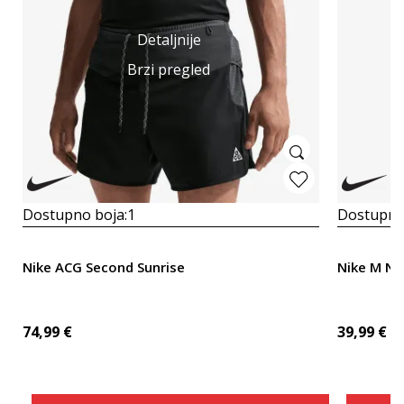
Detaljnije
Brzi pregled
Dostupno boja:
1
Dostupno
Nike ACG Second Sunrise
Nike M NK
74,99
€
39,99
€