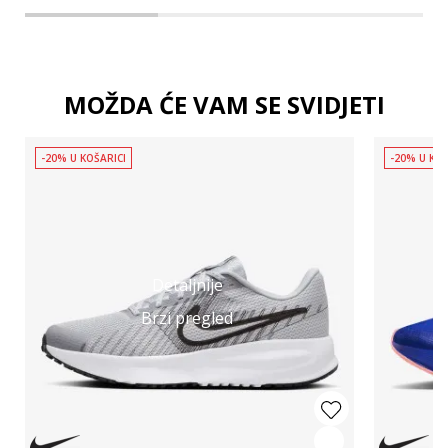
MOŽDA ĆE VAM SE SVIDJETI
-20% U KOŠARICI
-20% U KOŠ
Detaljnije
Brzi pregled