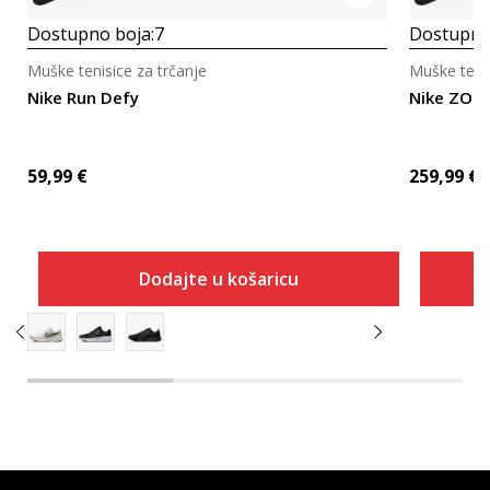
Dostupno boja:
7
Dostupno
Muške tenisice za trčanje
Muške tenis
Nike Run Defy
Nike ZOO
59,99
€
259,99
€
Dodajte u košaricu