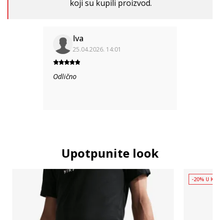
koji su kupili proizvod.
Iva
25.04.2026. 14:01
Odlično
Upotpunite look
-20% U KOŠ