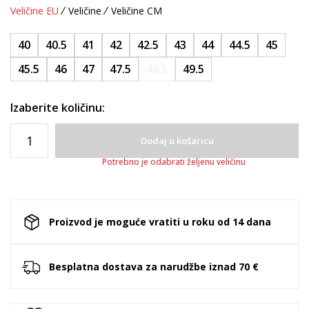
Veličine EU
Veličine
Veličine CM
40
40.5
41
42
42.5
43
44
44.5
45
45.5
46
47
47.5
48.5
49.5
Izaberite količinu:
Dodaj u košaricu
Potrebno je odabrati željenu veličinu
Proizvod je moguće vratiti u roku od 14 dana
Besplatna dostava za narudžbe iznad 70 €