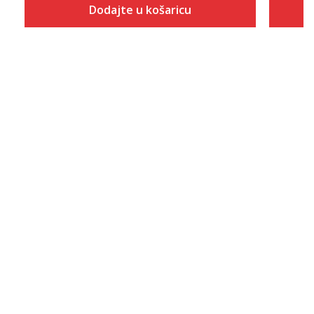
Dodajte u košaricu
Veličina
Dodaj u košaricu
XS
S
M
L
XL
2XL