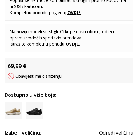
Popust se ne može kombinirati s drugim promo kodovima
ni S&B karticom.
Kompletnu ponudu pogledaj
OVDJE
.
Najnoviji modeli su stigli. Otkrijte novu obuću, odjeću i
opremu vodećih sportskih brendova.
Istražite kompletnu ponudu
OVDJE
.
69,99
€
Obavijesti me o sniženju
Dostupno u više boja:
Izaberi veličinu:
Odredi veličinu