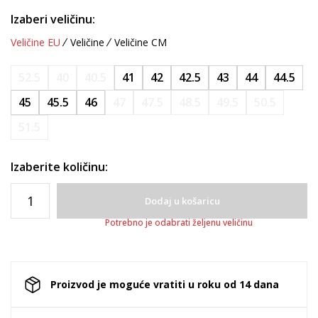
Izaberi veličinu:
Veličine EU
Veličine
Veličine CM
52.5
40
40.5
41
42
42.5
43
44
44.5
45
45.5
46
47
47.5
48.5
49.5
50.5
51.5
Izaberite količinu:
Dodaj u košaricu
Potrebno je odabrati željenu veličinu
Proizvod je moguće vratiti u roku od 14 dana