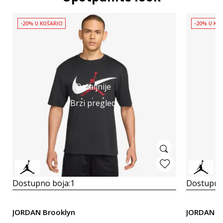
-20% U KOŠARICI
-20% U KOŠ
Detaljnije
Brzi pregled
Dostupno boja:
1
Dostupno
JORDAN Brooklyn
JORDAN M 