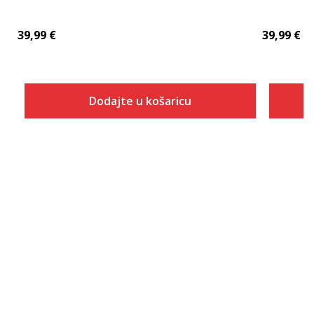
39,99
€
39,99
€
Dodajte u košaricu
Veličina
Dodaj u košaricu
XS
S
M
L
XL