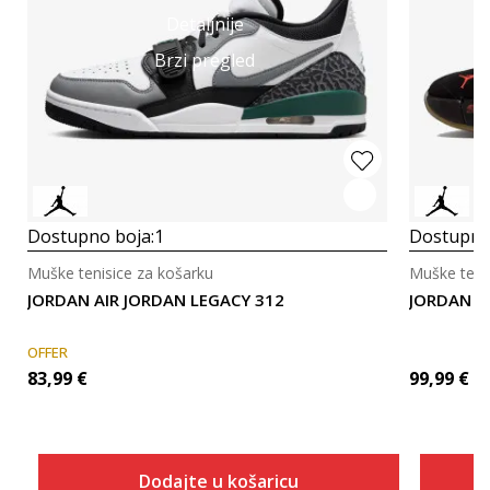
Detaljnije
Brzi pregled
Dostupno boja:
1
Dostupno
Muške tenisice za košarku
Muške teni
JORDAN AIR JORDAN LEGACY 312
JORDAN J
OFFER
83,99
€
99,99
€
Dodajte u košaricu