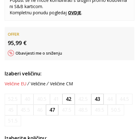
Popust se ne može kombinirati s drugim promo kodovima
ni S&B karticom.
Kompletnu ponudu pogledaj
OVDJE
.
OFFER
95,99
€
Obavijesti me o sniženju
Izaberi veličinu:
Veličine EU
Veličine
Veličine CM
52.5
40
40.5
41
42
42.5
43
44
44.5
45
45.5
46
47
47.5
48.5
49.5
50.5
51.5
Izaberite količinu: