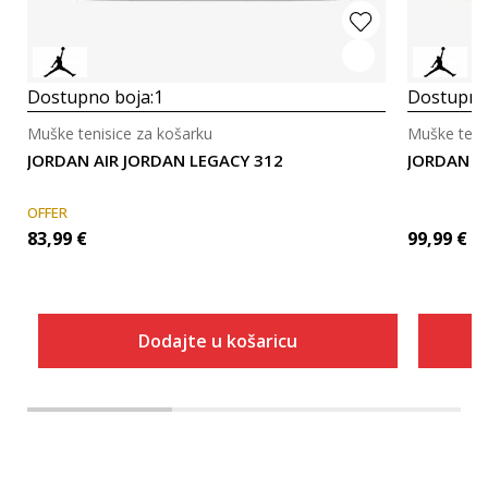
Dostupno boja:
1
Dostupno
Muške tenisice za košarku
Muške teni
JORDAN AIR JORDAN LEGACY 312
JORDAN J
OFFER
83,99
€
99,99
€
Dodajte u košaricu