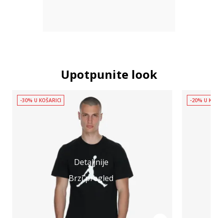
Upotpunite look
-30% U KOŠARICI
-20% U KOŠ
Detaljnije
Brzi pregled