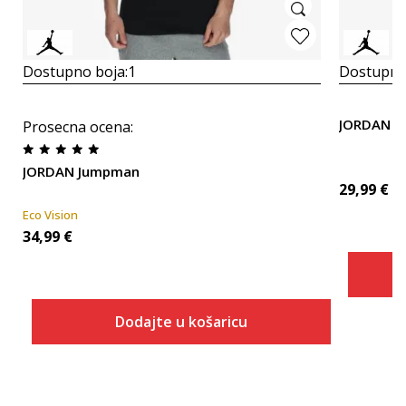
Dostupno boja:
1
Dostupno
JORDAN M
Prosecna ocena
:
JORDAN Jumpman
29,99
€
Eco Vision
34,99
€
Dodajte u košaricu
Veličina
Dodaj u košaricu
ONESZ