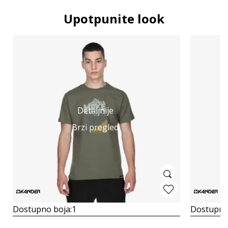
Upotpunite look
Detaljnije
Brzi pregled
Dostupno boja:
1
Dostupno