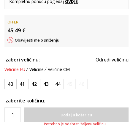
Kompletnu ponudu pogledaj
OVDJE
.
OFFER
45,49
€
Obavijesti me o sniženju
Izaberi veličinu:
Odredi veličinu
Veličine EU
Veličine
Veličine CM
40
41
42
43
44
45
46
Izaberite količinu:
Dodaj u košaricu
Potrebno je odabrati željenu veličinu