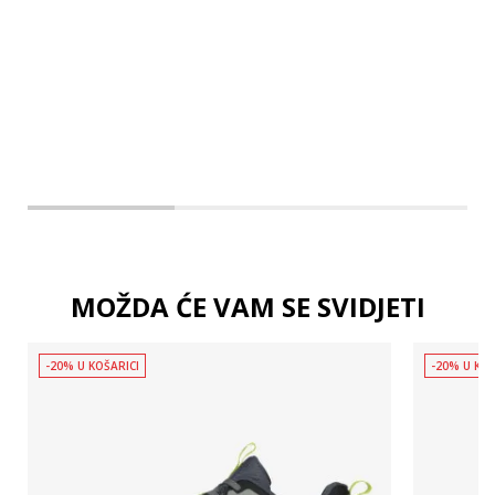
2XL
3XL
MOŽDA ĆE VAM SE SVIDJETI
-20% U KOŠARICI
-20% U KOŠ