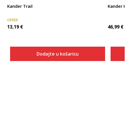
Kander Trail
Kander K
OFFER
13,19
€
46,99
€
Dodajte u košaricu
Veličina
Dodaj u košaricu
S
M
L
XL