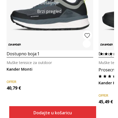
Detaljnije
Brzi pregled
Dostupno boja:
1
Dostupno
Muške tenisice za outdoor
Muške teni
Kander Monti
Prosecna
OFFER
Kander He
40,79
€
OFFER
45,49
€
Dodajte u košaricu