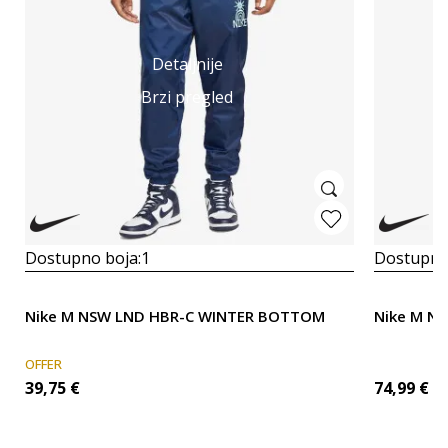
Detaljnije
Brzi pregled
Dostupno boja:
1
Dostupno
Nike M NSW LND HBR-C WINTER BOTTOM
Nike M N
OFFER
39,75
€
74,99
€