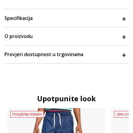
Specifikacija
O proizvodu
Provjeri dostupnost u trgovinama
Upotpunite look
POSLJEDNJI KOMADI
-20% U KOŠ