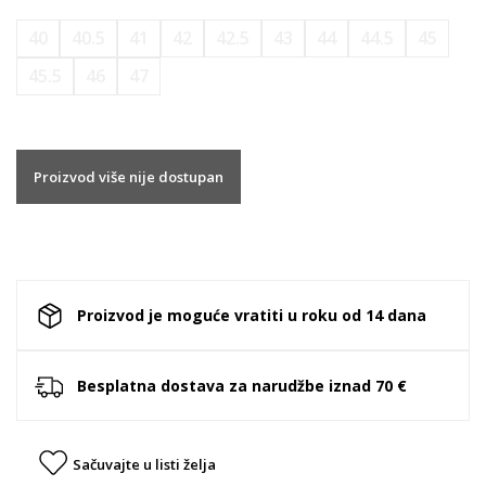
40
40.5
41
42
42.5
43
44
44.5
45
45.5
46
47
Proizvod više nije dostupan
Proizvod je moguće vratiti u roku od 14 dana
Besplatna dostava za narudžbe iznad 70 €
Sačuvajte u listi želja