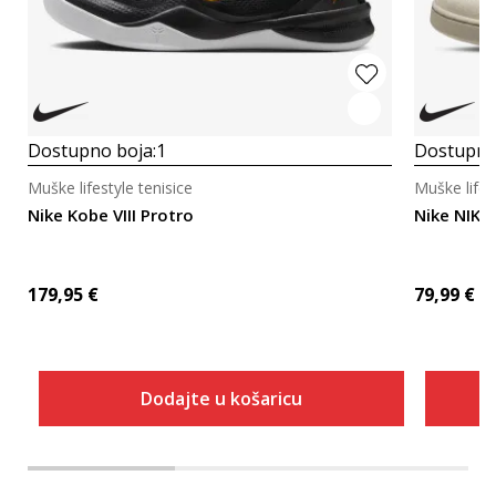
Dostupno boja:
1
Dostupno
Muške lifestyle tenisice
Muške lifes
Nike Kobe VIII Protro
Nike NIKE
179,95
€
79,99
€
Dodajte u košaricu