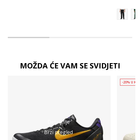
MOŽDA ĆE VAM SE SVIDJETI
-20% U KOŠ
Detaljnije
Brzi pregled