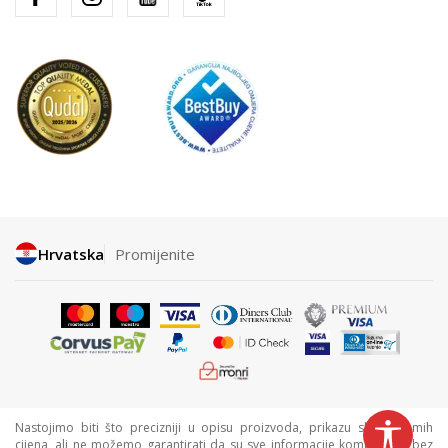
Hrvatska
Promijenite
Nastojimo biti što precizniji u opisu proizvoda, prikazu slika i samih
cijena, ali ne možemo garantirati da su sve informacije kompletne i bez