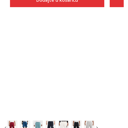
Dodajte u košaricu
Veličina
Dodaj u košaricu
XS
S
M
L
XL
2XL
3XL