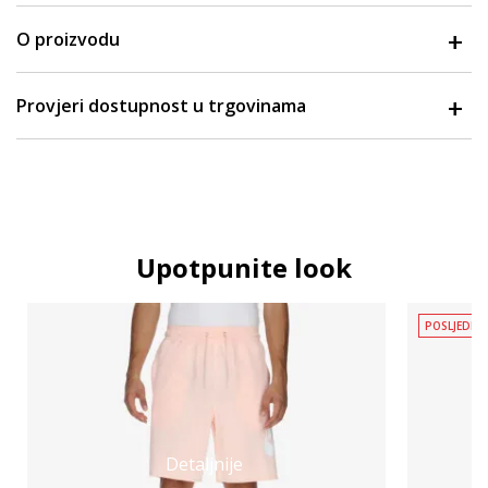
O proizvodu
Provjeri dostupnost u trgovinama
Upotpunite look
POSLJEDNJ
Detaljnije