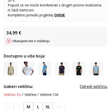
20 €.
Popust se ne može kombinirati s drugim promo kodovima
ni S&B karticom.
Kompletnu ponudu pogledaj
OVDJE
.
34,99
€
Obavijesti me o sniženju
Dostupno u više boja:
Izaberi veličinu:
Odredi veličinu
Veličine EU
Veličine
Veličine CM
XS
S
M
L
XL
2XL