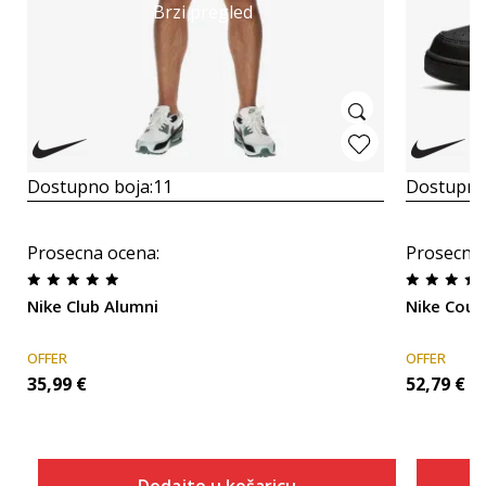
Brzi pregled
Dostupno boja:
11
Dostupno
Prosecna ocena
:
Prosecna
Nike Club Alumni
Nike Cour
OFFER
OFFER
35,99
€
52,79
€