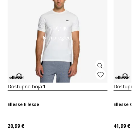
Detaljnije
Brzi pregled
Dostupno boja:
1
Dostupno
Ellesse Ellesse
Ellesse Cu
20,99
€
41,99
€