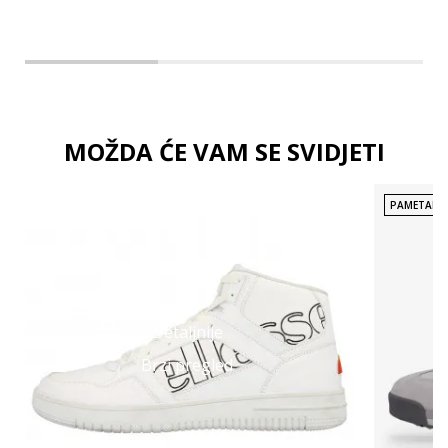
MOŽDA ĆE VAM SE SVIDJETI
PAMETAN 
Detaljnije
Brzi pregled