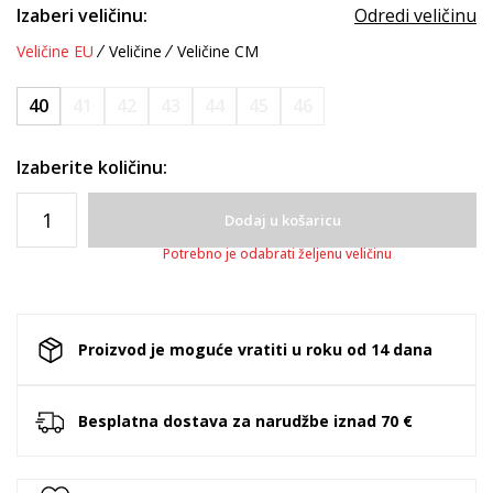
Izaberi veličinu:
Odredi veličinu
Veličine EU
Veličine
Veličine CM
40
41
42
43
44
45
46
Izaberite količinu:
Dodaj u košaricu
Potrebno je odabrati željenu veličinu
Proizvod je moguće vratiti u roku od 14 dana
Besplatna dostava za narudžbe iznad 70 €