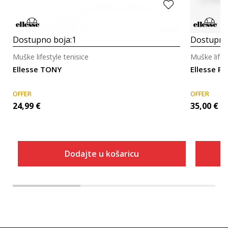
Dostupno boja:
1
Dostupno
Muške lifestyle tenisice
Muške lifes
Ellesse TONY
Ellesse 
OFFER
OFFER
24,99
€
35,00
€
Dodajte u košaricu