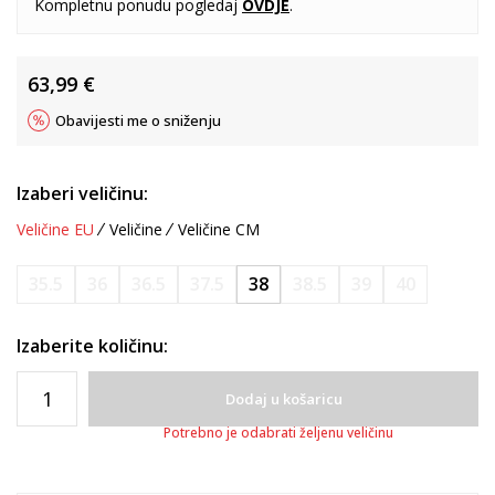
Kompletnu ponudu pogledaj
OVDJE
.
63,99
€
Obavijesti me o sniženju
Izaberi veličinu:
Veličine EU
Veličine
Veličine CM
35.5
36
36.5
37.5
38
38.5
39
40
Izaberite količinu:
Dodaj u košaricu
Potrebno je odabrati željenu veličinu