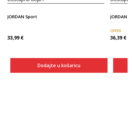
JORDAN Sport
JORDAN Jo
OFFER
33,99
€
36,39
€
Dodajte u košaricu
Veličina
Dodaj u košaricu
S
M
L