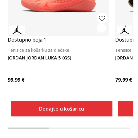
Dostupno boja:
1
Dostupno
Tenisice za košarku za dječake
Tenisice za
JORDAN JORDAN LUKA 5 (GS)
JORDAN J
99,99
€
79,99
€
Dodajte u košaricu