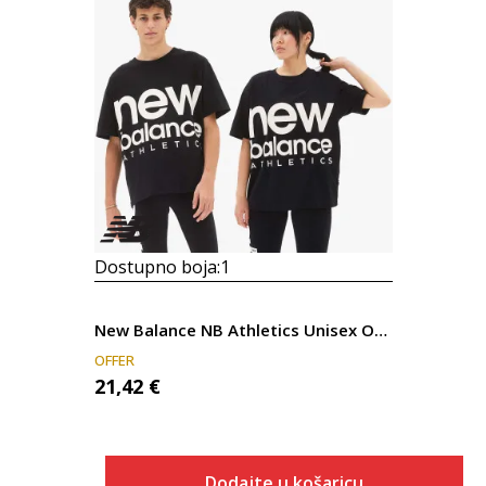
Dostupno boja:
1
New Balance NB Athletics Unisex Out of Bounds Tee
OFFER
21,42
€
Dodajte u košaricu