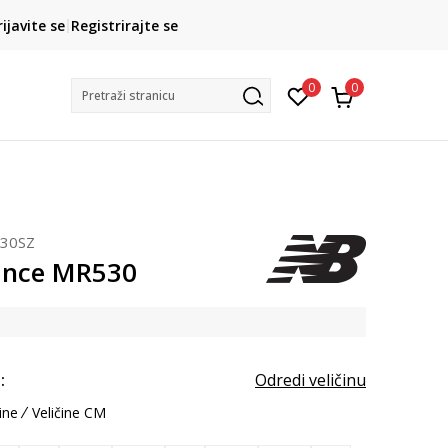
CLICK& COLLECT
rijavite se
Registrirajte se
besplatno preuzimanje u trgovini
0
0
Pretraži stranicu
30SZ
ance MR530
:
Odredi veličinu
ine
Veličine CM