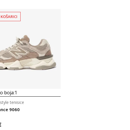
 KOŠARICI
 boja:
1
style tenisice
ance 9060
€