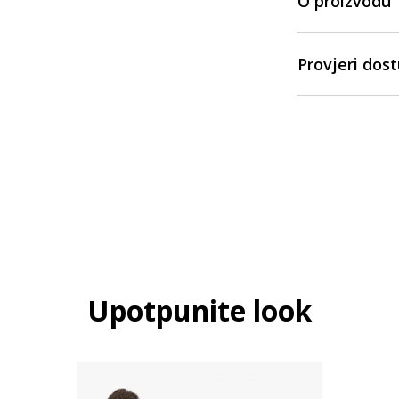
O proizvodu
Provjeri dos
Upotpunite look