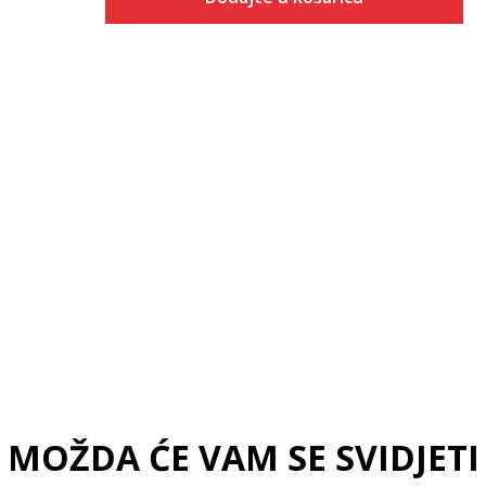
Veličina
Dodaj u košaricu
U1
U2
U3
U4
U5
MOŽDA ĆE VAM SE SVIDJETI