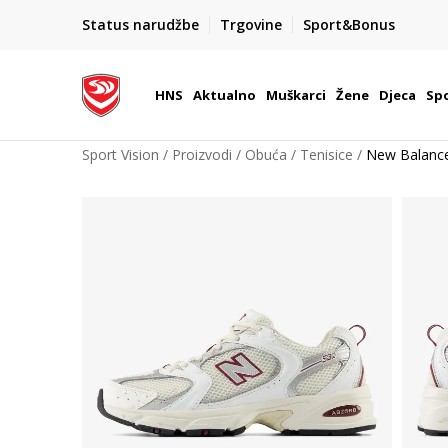
BOX NOW
Status narudžbe
Trgovine
Sport&Bonus
Dostava 1,50 €
| Više od 800 paketomata u Hrvatsko
HNS
Aktualno
Muškarci
Žene
Djeca
Spo
Sport Vision
Proizvodi
Obuća
Tenisice
New Balanc