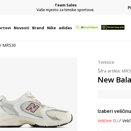
Team Sales
P
j
Vaše mjesto za timske sportove.
rtovi
Novosti
Brand
Nike
adidas
e MR530
Tenisice
Šifra artikla:
MR5
New Bal
Izaberi veličinu
Veličine EU
Velič