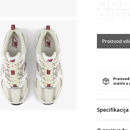
36
37
37
42.5
43
4
Proizvod viš
Proizvod
vratiti u
Specifikacija