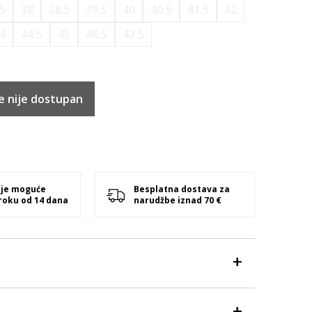
.5
38
38.5
39.5
40
40.5
41.5
42
4
44.5
45
46.5
47.5
e nije dostupan
 je moguće
Besplatna dostava za
 roku od 14 dana
narudžbe iznad 70 €