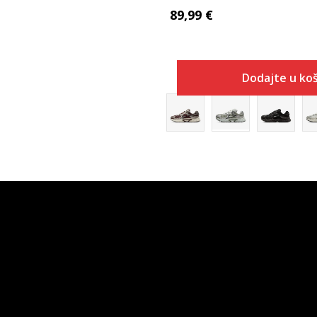
89,99
€
Dodajte u koš