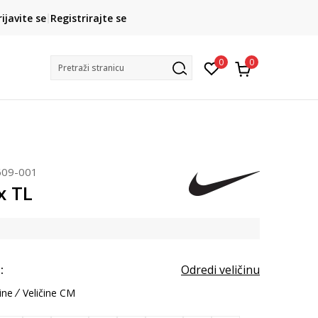
CLICK& COLLECT
rijavite se
Registrirajte se
besplatno preuzimanje u trgovini
0
0
Pretraži stranicu
609-001
x TL
:
Odredi veličinu
ine
Veličine CM