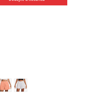
Veličina
Dodaj u košaricu
XS
S
M
L
XL