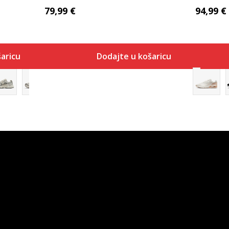
79,99
€
94,99
€
aricu
Dodajte u košaricu