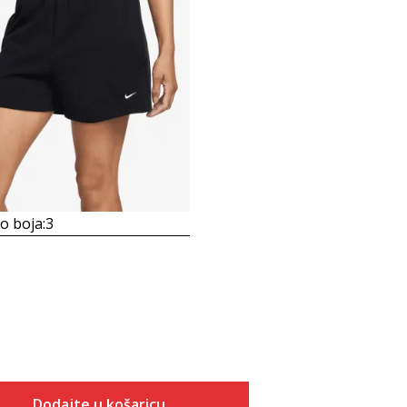
 boja:
3
Dodajte u košaricu