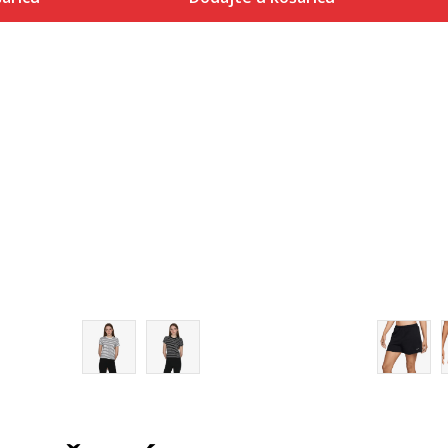
Veličina
 košaricu
Dodaj u košaricu
XS
S
M
L
XL