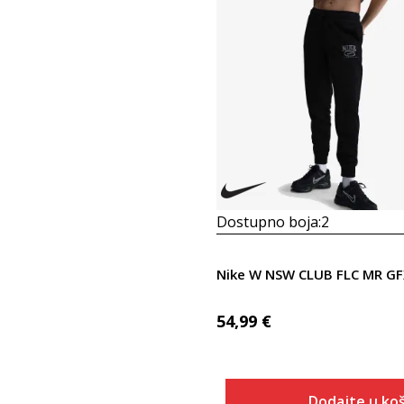
Dostupno boja:
2
54,99
€
Dodajte u koš