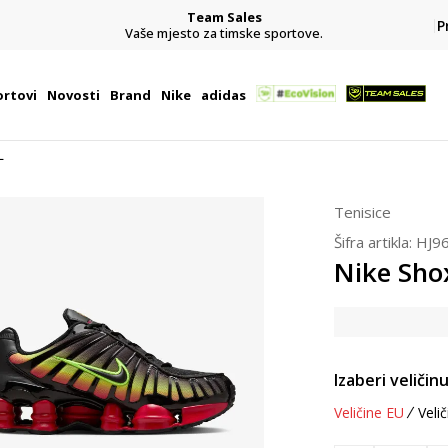
Team Sales
P
j
Vaše mjesto za timske sportove.
rtovi
Novosti
Brand
Nike
adidas
L
Tenisice
Šifra artikla:
HJ9
Nike Sho
Izaberi veličinu
Veličine EU
Velič