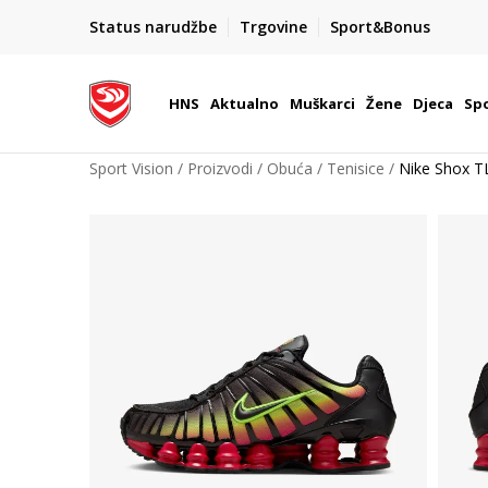
BOX NOW
Status narudžbe
Trgovine
Sport&Bonus
Dostava 1,50 €
| Više od 800 paketomata u Hrvatsko
HNS
Aktualno
Muškarci
Žene
Djeca
Spo
Sport Vision
Proizvodi
Obuća
Tenisice
Nike Shox T