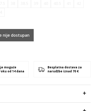
7.5
38
38.5
39
40
40.5
41
42
4
e nije dostupan
 je moguće
Besplatna dostava za
 roku od 14 dana
narudžbe iznad 70 €