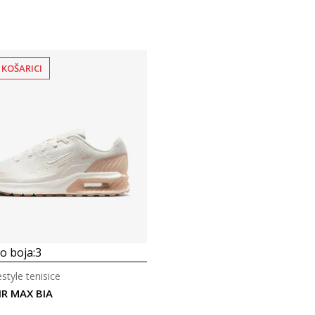
 KOŠARICI
 boja:
3
estyle tenisice
IR MAX BIA