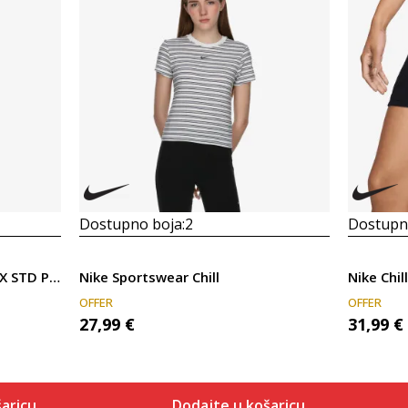
Dostupno boja:
2
Dostupno
Nike W NSW CLUB FLC MR GFX STD PANT
Nike Sportswear Chill
Nike Chill
OFFER
OFFER
27,99
€
31,99
€
aricu
Dodajte u košaricu