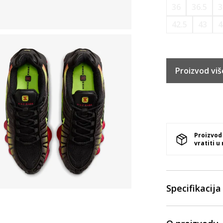
36
36.5
3
42.5
43
4
Proizvod viš
Proizvod
vratiti u
Specifikacija