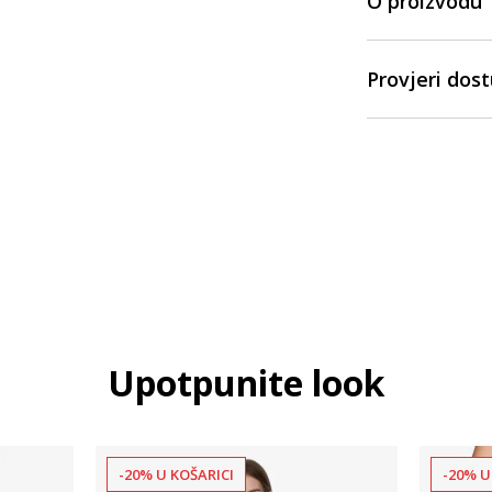
O proizvodu
Provjeri dos
Upotpunite look
-20% U KOŠARICI
-20% U