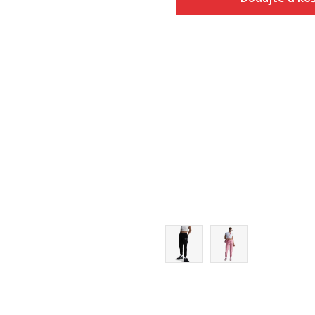
Veličina
Dodaj u
XS
S
M
L
XL