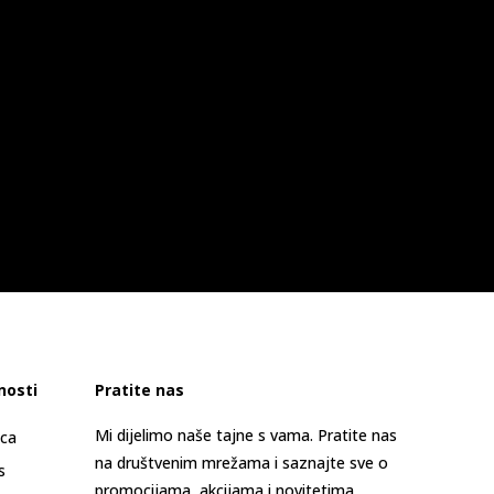
nosti
Pratite nas
Mi dijelimo naše tajne s vama. Pratite nas
ica
na društvenim mrežama i saznajte sve o
s
promocijama, akcijama i novitetima.