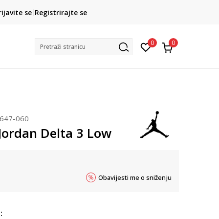
CLICK& COLLECT
rijavite se
Registrirajte se
besplatno preuzimanje u trgovini
0
0
Pretraži stranicu
647-060
ordan Delta 3 Low
Obavijesti me o sniženju
: