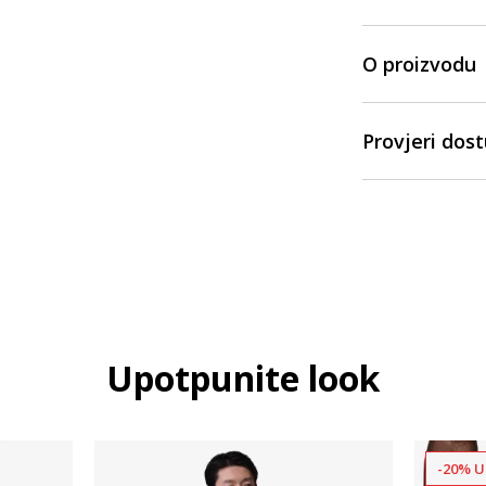
O proizvodu
Provjeri dos
Upotpunite look
-20% U