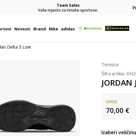
Team Sales
P
j
Vaše mjesto za timske sportove.
rtovi
Novosti
Brand
Nike
adidas
an Delta 3 Low
Tenisice
Šifra artikla:
DN2
JORDAN J
OFFER
70,00
€
Izaberi veličinu