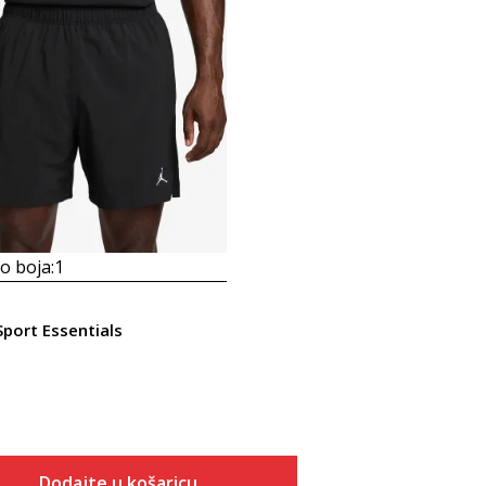
 boja:
1
port Essentials
Dodajte u košaricu