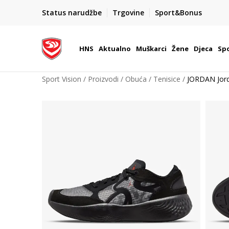
BOX NOW
Status narudžbe
Trgovine
Sport&Bonus
Dostava 1,50 €
| Više od 800 paketomata u Hrvatsko
HNS
Aktualno
Muškarci
Žene
Djeca
Spo
Sport Vision
Proizvodi
Obuća
Tenisice
JORDAN Jord