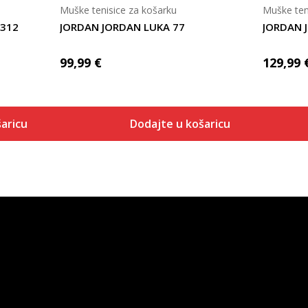
Muške tenisice za košarku
Muške ten
 312
JORDAN JORDAN LUKA 77
JORDAN 
99,99
€
129,99
aricu
Dodajte u košaricu