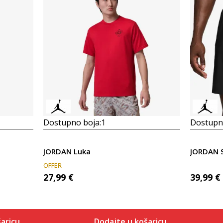
Dostupno boja:
1
Dostupno
JORDAN Luka
JORDAN S
OFFER
27,99
€
39,99
€
aricu
Dodajte u košaricu