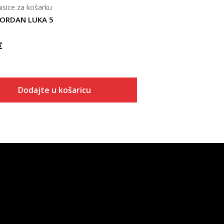
isice za košarku
JORDAN LUKA 5
€
Dodajte u košaricu