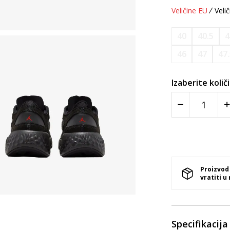
Veličine EU
Velič
40
40.5
4
46
47
47
Izaberite količ
Proizvod
vratiti u
Specifikacija