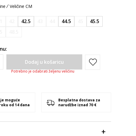
ine
Veličine CM
1
42
42.5
43
44
44.5
45
45.5
.5
48.5
inu:
Dodaj u košaricu
Potrebno je odabrati željenu veličinu
 je moguće
Besplatna dostava za
 roku od 14 dana
narudžbe iznad 70 €