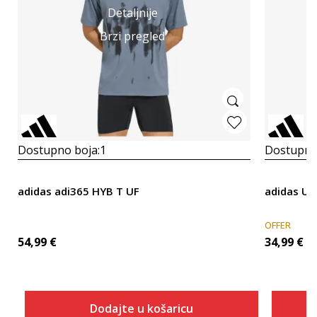
Detaljnije
Brzi pregled
Dostupno boja:
1
Dostupno
adidas adi365 HYB T UF
adidas Ul
OFFER
54,99
€
34,99
€
Dodajte u košaricu