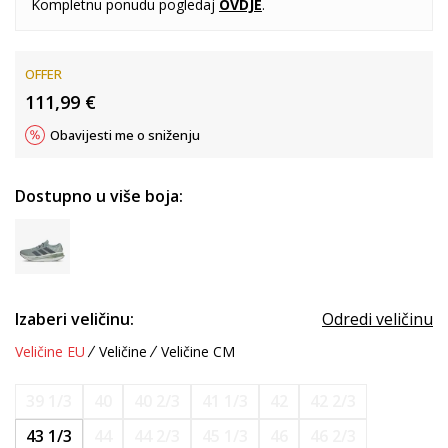
Kompletnu ponudu pogledaj
OVDJE
.
OFFER
111,99
€
Obavijesti me o sniženju
Dostupno u više boja:
Izaberi veličinu:
Odredi veličinu
Veličine EU
Veličine
Veličine CM
39 1/3
40
40 2/3
41 1/3
42
42 2/3
43 1/3
44
44 2/3
45 1/3
46
46 2/3