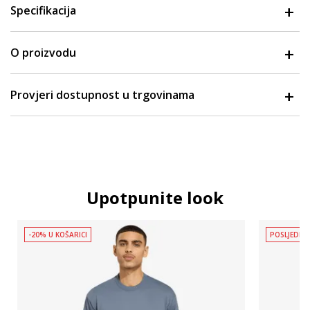
Specifikacija
O proizvodu
Provjeri dostupnost u trgovinama
Upotpunite look
-20% U KOŠARICI
POSLJEDNJ