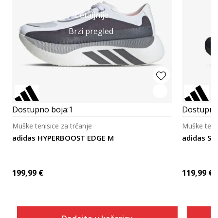
Detaljnije
Brzi pregled
Dostupno boja:
1
Dostupno
Muške tenisice za trčanje
Muške tenis
adidas HYPERBOOST EDGE M
adidas S
199,99
€
119,99
€