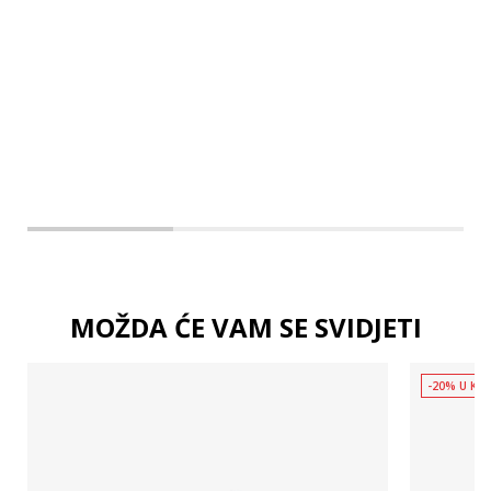
3XL
4XL
MOŽDA ĆE VAM SE SVIDJETI
-20% U KOŠ