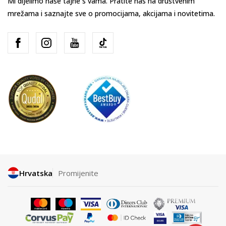
Mi dijelimo naše tajne s vama. Pratite nas na društvenim
mrežama i saznajte sve o promocijama, akcijama i novitetima.
Hrvatska
Promijenite