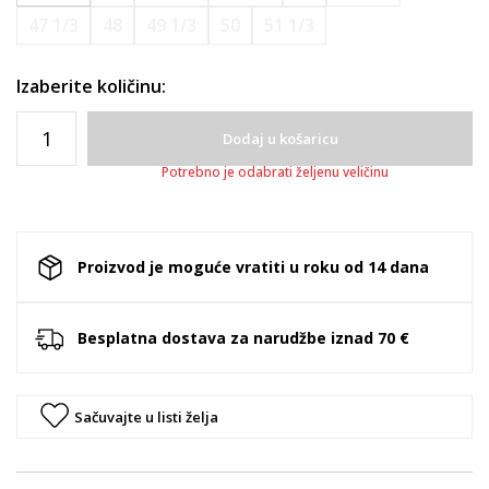
47 1/3
48
49 1/3
50
51 1/3
Izaberite količinu:
Dodaj u košaricu
Potrebno je odabrati željenu veličinu
Proizvod je moguće vratiti u roku od 14 dana
Besplatna dostava za narudžbe iznad 70 €
Sačuvajte u listi želja