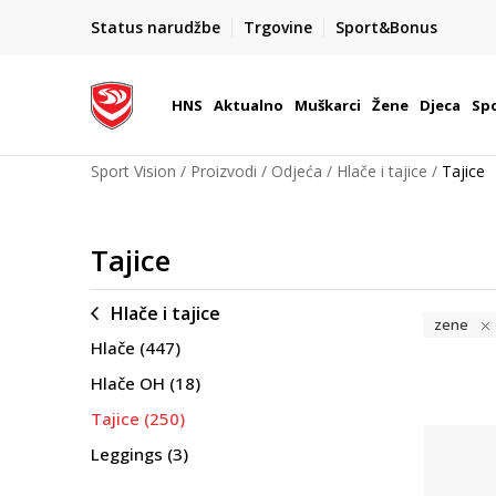
BOX NOW
Status narudžbe
Trgovine
Sport&Bonus
Dostava 1,50 €
| Više od 800 paketomata u Hrvatsko
HNS
Aktualno
Muškarci
Žene
Djeca
Spo
Sport Vision
Proizvodi
Odjeća
Hlače i tajice
Tajice
Tajice
Hlače i tajice
zene
Hlače
(447)
Hlače OH
(18)
Tajice
(250)
Leggings
(3)