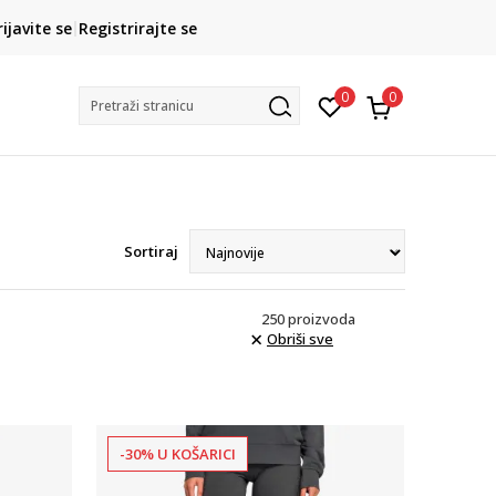
CLICK& COLLECT
rijavite se
Registrirajte se
besplatno preuzimanje u trgovini
0
0
Pretraži stranicu
Sortiraj
250
proizvoda
Obriši sve
-30% U KOŠARICI