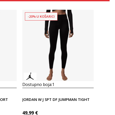
-20% U KOŠARICI
Uporedi
Dostupno boja:
1
HORT
JORDAN W J SPT DF JUMPMAN TIGHT
49,99
€