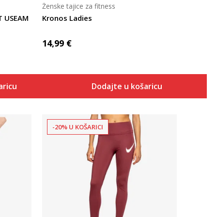
Ženske tajice za fitness
RT USEAM
Kronos Ladies
14,99
€
aricu
Dodajte u košaricu
-20% U KOŠARICI
Uporedi