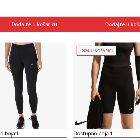
Dodajte u košaricu
Dodajte u koš
-20% U KOŠARICI
Uporedi
Uporedi
o boja:
1
Dostupno boja:
1