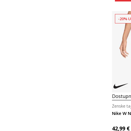
-20% U
Dostupn
Ženske taj
Nike W 
42,99
€