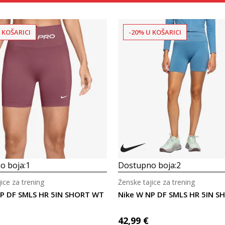
 KOŠARICI
-20% U KOŠARICI
Uporedi
Uporedi
o boja:
1
Dostupno boja:
2
ice za trening
Ženske tajice za trening
NP DF SMLS HR 5IN SHORT WT
Nike W NP DF SMLS HR 5IN S
42,99
€