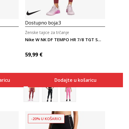
Dostupno boja:
3
Ženske tajice za trčanje
Nike W NK DF TEMPO HR 7/8 TGT SWHBR
59,99
€
aricu
Dodajte u košaricu
-20% U KOŠARICI