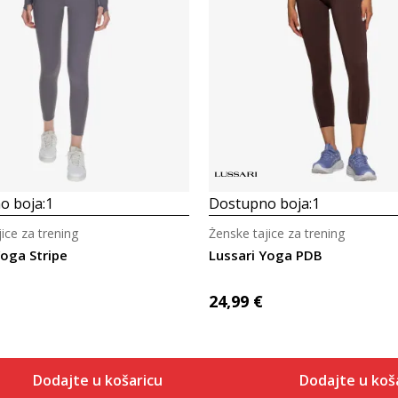
Uporedi
Uporedi
o boja:
1
Dostupno boja:
1
ice za trening
Ženske tajice za trening
Yoga Stripe
Lussari Yoga PDB
24,99
€
Dodajte u košaricu
Dodajte u koš