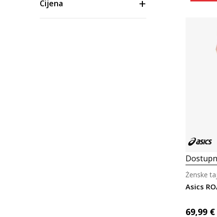
Cijena
Dostupn
Ženske taj
Asics R
69,99
€