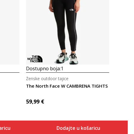
Uporedi
Dostupno boja:
1
Ženske outdoor tajice
The North Face W CAMBRENA TIGHTS
59,99
€
aricu
Dodajte u košaricu