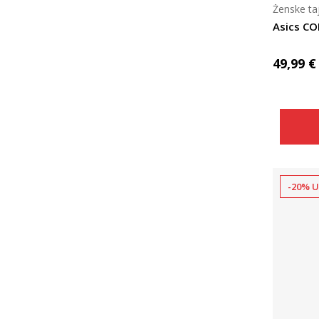
Ženske taj
Asics CO
49,99
€
-20% U