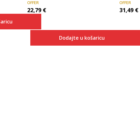
OFFER
OFFER
22,79
€
31,49
€
aricu
Dodajte u košaricu
 košaricu
Veličina
Dodaj u košaricu
10K
10-K
11K
11-K
12K