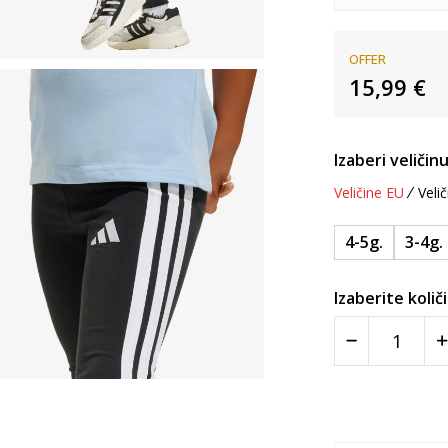
OFFER
15,99
€
Izaberi veličinu
Veličine EU
Velič
4-5g.
3-4g.
Izaberite količ