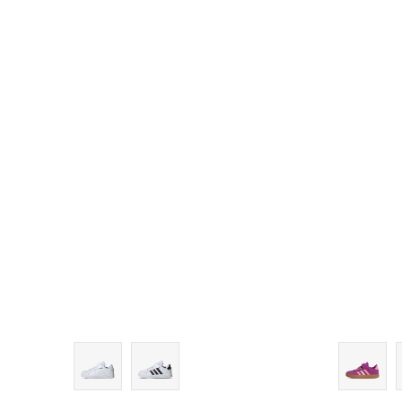
12-K
13K
13-K
1
1-
2
2-