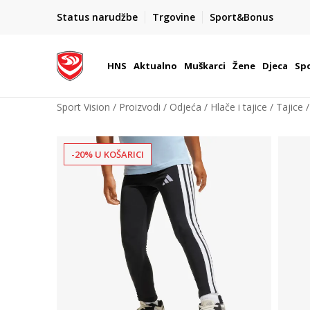
BOX NOW
Status narudžbe
Trgovine
Sport&Bonus
Dostava 1,50 €
| Više od 800 paketomata u Hrvatsko
HNS
Aktualno
Muškarci
Žene
Djeca
Spo
Sport Vision
Proizvodi
Odjeća
Hlače i tajice
Tajice
-20% U KOŠARICI