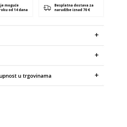
 je moguće
Besplatna dostava za
 roku od 14 dana
narudžbe iznad 70 €
tupnost u trgovinama