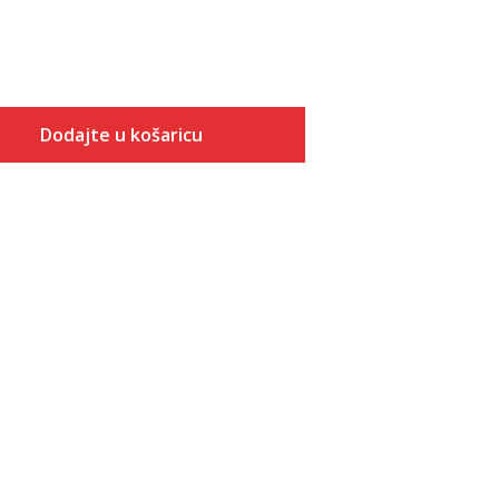
Dodajte u košaricu
Veličina
Dodaj u košaricu
10K
10-K
11K
11-K
12K