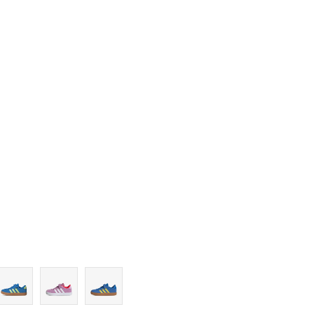
12-K
13K
13-K
1
1-
2
2-