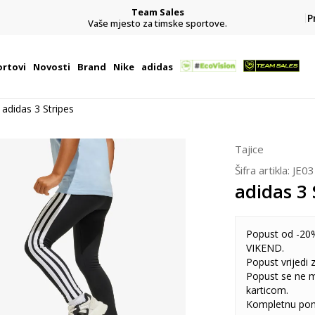
Team Sales
P
j
Vaše mjesto za timske sportove.
rtovi
Novosti
Brand
Nike
adidas
adidas 3 Stripes
Tajice
Šifra artikla:
JE0
adidas 3 
Popust od -20%
VIKEND.
Popust vrijedi
Popust se ne 
karticom.
Kompletnu pon