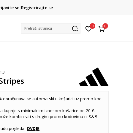
CLICK& COLLECT
rijavite se
Registrirajte se
besplatno preuzimanje u trgovini
0
0
Pretraži stranicu
313
Stripes
 obračunava se automatski u košarici uz promo kod
 za kupnje s minimalnim iznosom košarice od 20 €.
može kombinirati s drugim promo kodovima ni S&B
udu pogledaj
OVDJE
.