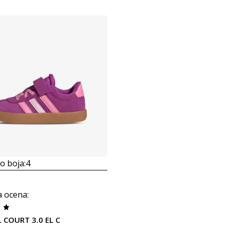
 boja:
4
a ocena
:
L COURT 3.0 EL C