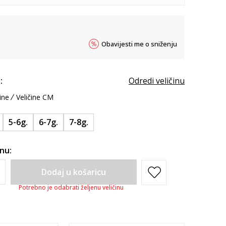
Obavijesti me o sniženju
:
Odredi veličinu
ine
Veličine CM
5-6g.
6-7g.
7-8g.
inu:
Dodaj u košaricu
Potrebno je odabrati željenu veličinu