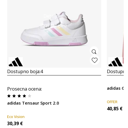
Detaljnije
Brzi pregled
Dostupno boja:
4
Dostupno
adidas G
Prosecna ocena
:
OFFER
adidas Tensaur Sport 2.0
40,85
€
Eco Vision
30,39
€