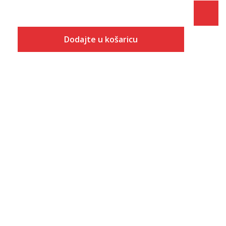
Dodajte u košaricu
Veličina
Dodaj u košaricu
10K
10-K
11K
11-K
12K
12-K