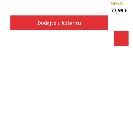
OFFER
77,99
€
Dodajte u košaricu
Veličina
Dodaj u košaricu
2XS
XS
S
M
L
XL