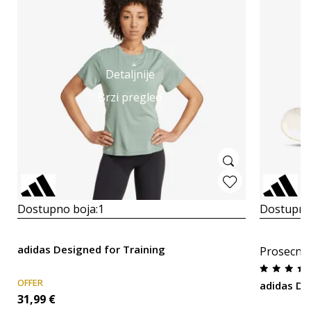
Detaljnije
Brzi pregled
Dostupno boja:
1
Dostupno
adidas Designed for Training
Prosecna
OFFER
adidas Dr
31,99
€