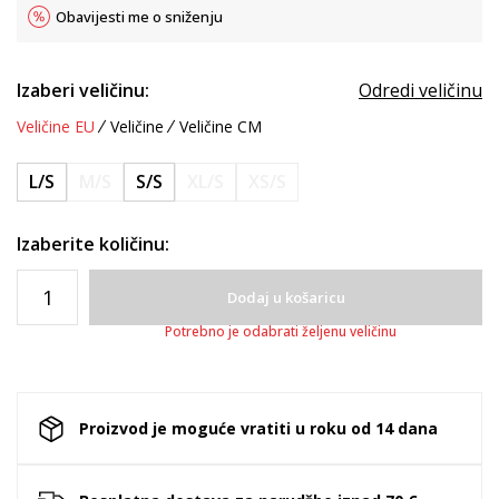
Obavijesti me o sniženju
Izaberi veličinu:
Odredi veličinu
Veličine EU
Veličine
Veličine CM
L/S
M/S
S/S
XL/S
XS/S
Izaberite količinu:
Dodaj u košaricu
Potrebno je odabrati željenu veličinu
Proizvod je moguće vratiti u roku od 14 dana