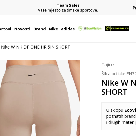
Team Sales
P
j
Vaše mjesto za timske sportove.
rtovi
Novosti
Brand
Nike
adidas
Nike W NK DF ONE HR 5IN SHORT
Tajice
Šifra artikla:
FN3
Nike W 
SHORT
U sklopu
EcoVi
poznatih brando
i drugih materi