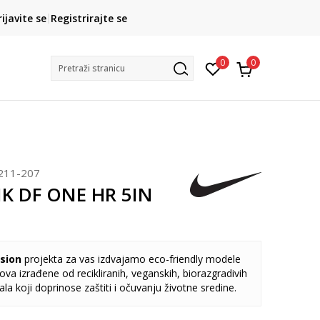
CLICK& COLLECT
rijavite se
Registrirajte se
besplatno preuzimanje u trgovini
0
0
Pretraži stranicu
211-207
NK DF ONE HR 5IN
sion
projekta za vas izdvajamo eco-friendly modele
va izrađene od recikliranih, veganskih, biorazgradivih
jala koji doprinose zaštiti i očuvanju životne sredine.