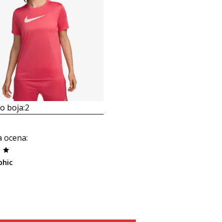
 boja:
2
a ocena
:
phic