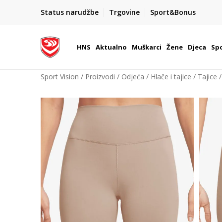
BOX NOW
Status narudžbe
Trgovine
Sport&Bonus
Dostava 1,50 €
| Više od 800 paketomata u Hrvatsko
HNS
Aktualno
Muškarci
Žene
Djeca
Spo
Sport Vision
Proizvodi
Odjeća
Hlače i tajice
Tajice