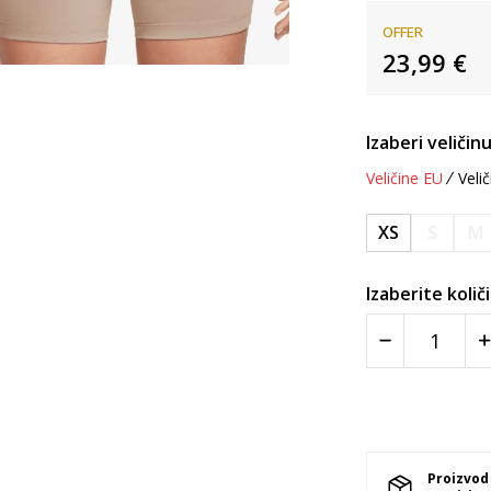
OFFER
23,99
€
Izaberi veličinu
Veličine EU
Velič
XS
S
M
Izaberite količ
Proizvod