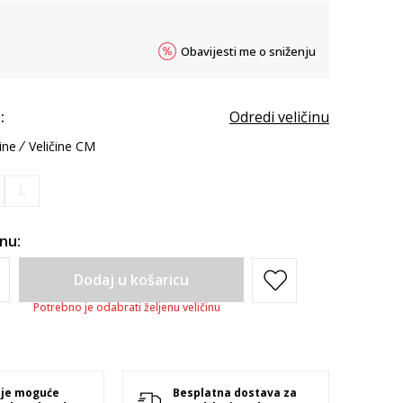
Obavijesti me o sniženju
:
Odredi veličinu
ine
Veličine CM
L
inu:
Dodaj u košaricu
Potrebno je odabrati željenu veličinu
 je moguće
Besplatna dostava za