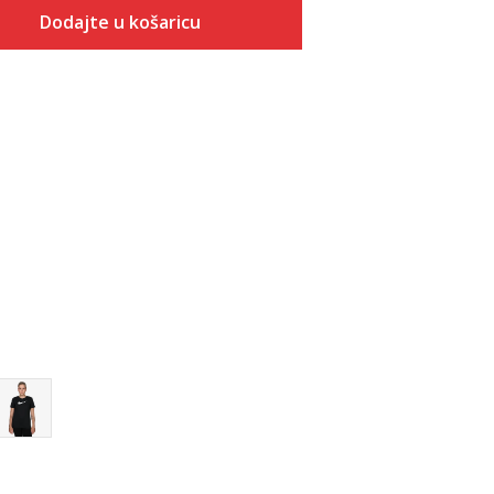
Dodajte u košaricu
Veličina
Dodaj u košaricu
XS
S
M
L
XL