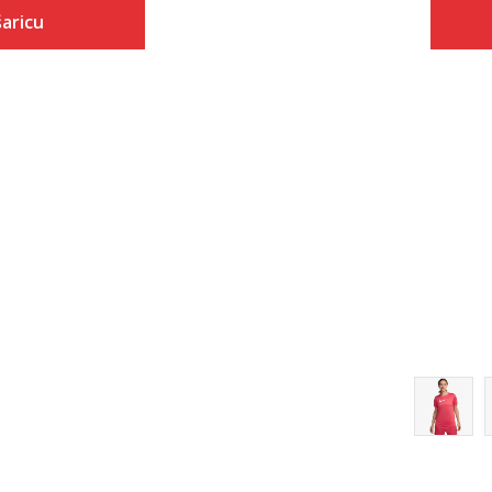
Veličina
aricu
Dodaj u košaricu
5
 košaricu
5.5
6
6.5
7
7.5
8
8.5