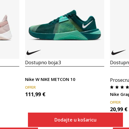
Dostupno boja:
3
Dostupno
Nike W NIKE METCON 10
Prosecn
OFFER
111,99
€
Nike Gra
OFFER
20,99
€
Dodajte u košaricu