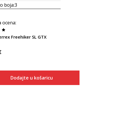
 boja:
3
a ocena
:
errex Freehiker SL GTX
€
Dodajte u košaricu
Veličina
Dodaj u košaricu
3-
4
4-