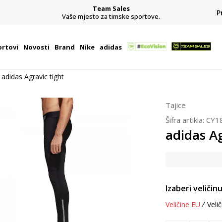
Team Sales
P
j
Vaše mjesto za timske sportove.
rtovi
Novosti
Brand
Nike
adidas
adidas Agravic tight
Tajice
Šifra artikla:
CY1
adidas Ag
Izaberi veličinu
Veličine EU
Velič