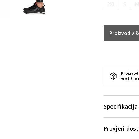
2XL
S
Proizvod viš
Proizvod
vratiti u
Specifikacija
Provjeri dos