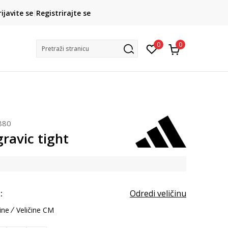
CLICK& COLLECT
rijavite se
Registrirajte se
besplatno preuzimanje u trgovini
0
0
Pretraži stranicu
880
ravic tight
:
Odredi veličinu
ine
Veličine CM