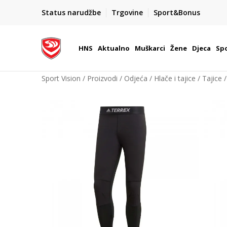
BOX NOW
Status narudžbe
Trgovine
Sport&Bonus
Dostava 1,50 €
| Više od 800 paketomata u Hrvatsko
HNS
Aktualno
Muškarci
Žene
Djeca
Spo
Sport Vision
Proizvodi
Odjeća
Hlače i tajice
Tajice