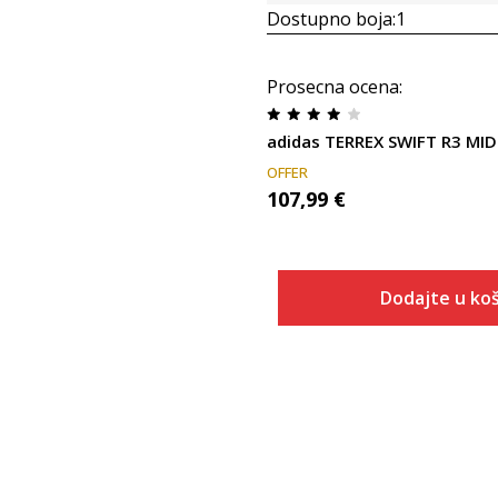
Dostupno boja:
1
Prosecna ocena
:
adidas TERREX SWIFT R3 MI
OFFER
107,99
€
Dodajte u koš
Veličina
Dodaj u
5-
6
6-