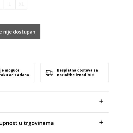
M
L
XL
e nije dostupan
 je moguće
Besplatna dostava za
 roku od 14 dana
narudžbe iznad 70 €
tupnost u trgovinama