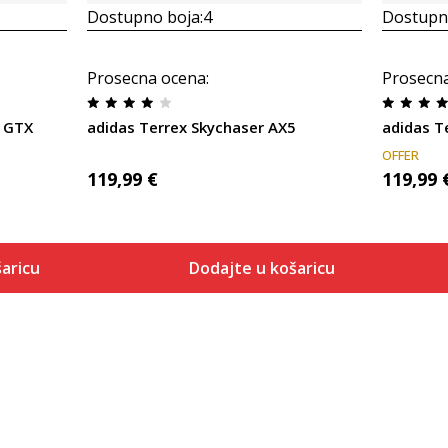
Dostupno boja:
4
Dostupno
Prosecna ocena
:
Prosecn
D GTX
adidas Terrex Skychaser AX5
adidas T
OFFER
119,99
€
119,99
aricu
Dodajte u košaricu
Veličina
 košaricu
Dodaj u košaricu
5-
6
6-