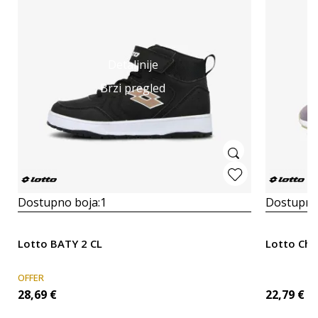
Detaljnije
Brzi pregled
Dostupno boja:
1
Dostupno
Lotto BATY 2 CL
Lotto Chu
OFFER
28,69
€
22,79
€