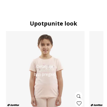
Upotpunite look
Detaljnije
Brzi pregled