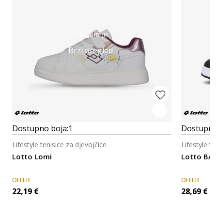
Detaljnije
Brzi pregled
Dostupno boja:
1
Dostupno
Lifestyle tenisice za djevojčice
Lifestyle te
Lotto Lomi
Lotto BAT
OFFER
OFFER
22,19
€
28,69
€