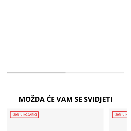
M
L
XL
MOŽDA ĆE VAM SE SVIDJETI
-20% U KOŠARICI
-20% U KOŠ