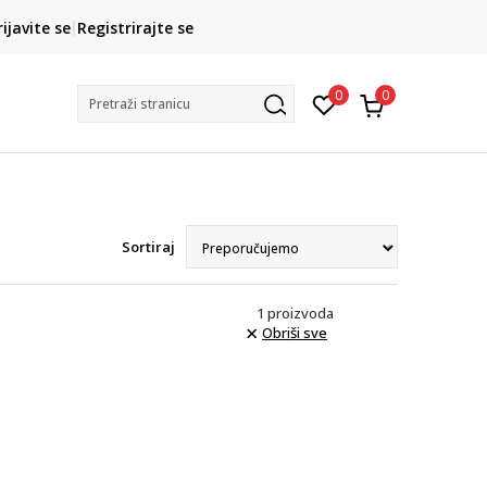
CLICK& COLLECT
rijavite se
Registrirajte se
besplatno preuzimanje u trgovini
0
0
Pretraži stranicu
Sortiraj
1
proizvoda
Obriši sve