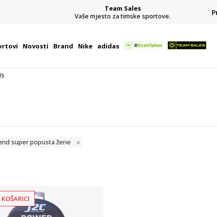
Team Sales
P
j
Vaše mjesto za timske sportove.
rtovi
Novosti
Brand
Nike
adidas
is
ikend super popusta žene
 KOŠARICI