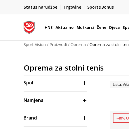
BOX NOW
Status narudžbe
Trgovine
Sport&Bonus
Dostava 1,50 €
| Više od 800 paketomata u Hrvatsko
HNS
Aktualno
Muškarci
Žene
Djeca
Spo
Sport Vision
Proizvodi
Oprema
Oprema za stolni ten
Oprema za stolni tenis
Spol
Lista: V
Namjena
Brand
-40% U