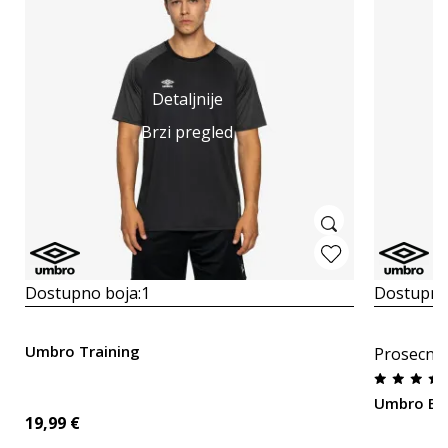
Detaljnije
Brzi pregled
Dostupno boja:
1
Dostupno
Umbro Training
Prosecna
Umbro Bi
19,99
€