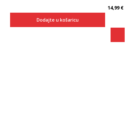
14,99
€
Dodajte u košaricu
Veličina
Dodaj u košaricu
S
M
L
XL
2XL
3XL