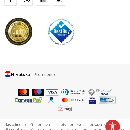
Hrvatska
Promijenite
Nastojimo biti što precizniji u opisu proizvoda, prikazu slika i samih
cijena, ali ne možemo garantirati da su sve informacije kompletne i bez