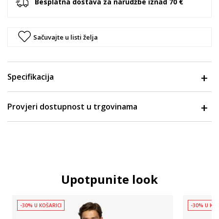
Besplatna dostava za narudžbe iznad 70 €
Sačuvajte u listi želja
Specifikacija
Provjeri dostupnost u trgovinama
Upotpunite look
-30% U KOŠARICI
-30% U KOŠ