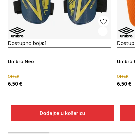
Dostupno boja:
1
Dostupno
Umbro Neo
Umbro FO
OFFER
OFFER
6,50
€
6,50
€
Dodajte u košaricu