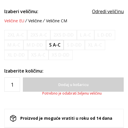
Izaberi veličinu:
Odredi veličinu
Veličine EU
Veličine
Veličine CM
2XL A-C
2XS A-C
2XS D-DD
L A-C
L D-DD
M A-C
M D-DD
S A-C
S D-DD
XL A-C
XL D-DD
XS A-C
XS D-DD
Izaberite količinu:
Dodaj u košaricu
Potrebno je odabrati željenu veličinu
Proizvod je moguće vratiti u roku od 14 dana