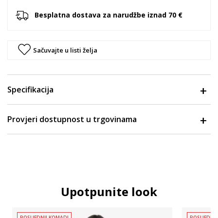
Besplatna dostava za narudžbe iznad 70 €
Sačuvajte u listi želja
Specifikacija
Provjeri dostupnost u trgovinama
Upotpunite look
POSLJEDNJI KOMADI
POSLJEDNJ