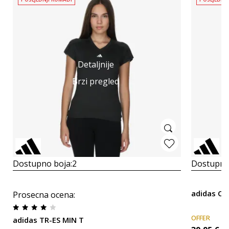
Detaljnije
Brzi pregled
Dostupno boja:
2
Dostupno
adidas C
Prosecna ocena
:
OFFER
adidas TR-ES MIN T