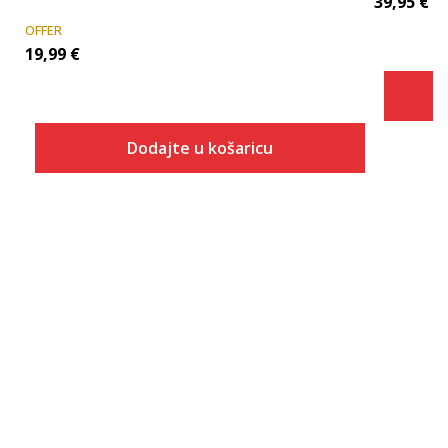
39,95
€
OFFER
19,99
€
Dodajte u košaricu
Veličina
Dodaj u košaricu
2XS
XS
S
M
L