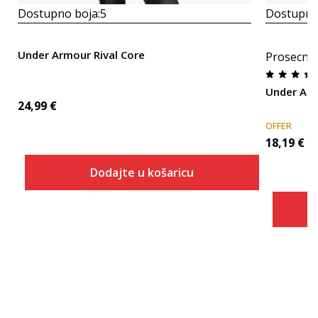
Dostupno boja:
5
Dostupno
Under Armour Rival Core
Prosecna
Under Arm
24,99
€
OFFER
18,19
€
Dodajte u košaricu
Veličina
Dodaj u košaricu
XS
SM
MD