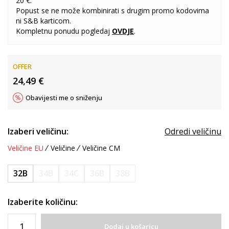
20 €.
Popust se ne može kombinirati s drugim promo kodovima
ni S&B karticom.
Kompletnu ponudu pogledaj
OVDJE
.
OFFER
24,49
€
Obavijesti me o sniženju
Izaberi veličinu:
Odredi veličinu
Veličine EU
Veličine
Veličine CM
32B
34B
34C
36B
38B
Izaberite količinu:
Dodaj u košaricu