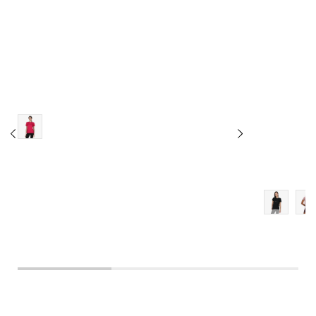
LG
XL
2XL