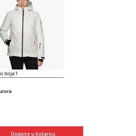
 boja:
1
Aurora
Dodajte u košaricu