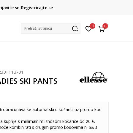
CLICK& COLLECT
rijavite se
Registrirajte se
besplatno preuzimanje u trgovini
0
0
Pretraži stranicu
233F113-01
LADIES SKI PANTS
 obračunava se automatski u košarici uz promo kod
 za kupnje s minimalnim iznosom košarice od 20 €.
može kombinirati s drugim promo kodovima ni S&B