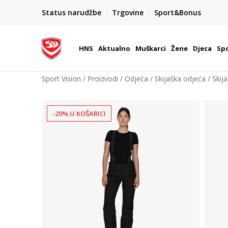
BOX NOW
Status narudžbe
Trgovine
Sport&Bonus
Dostava 1,50 €
| Više od 800 paketomata u Hrvatsko
HNS
Aktualno
Muškarci
Žene
Djeca
Spo
Sport Vision
Proizvodi
Odjeća
Skijaška odjeća
Skij
-20% U KOŠARICI