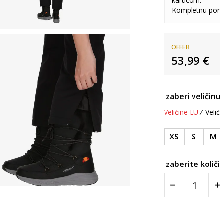
karticom.
Kompletnu pon
OFFER
53,99
€
Izaberi veličinu
Veličine EU
Velič
XS
S
M
Izaberite količ