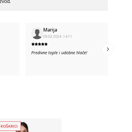
izvod.
Marija
09.02.2024. 14:11
Predivne tople i udobne hlače!
Lijepe 
od uob
 KOŠARICI