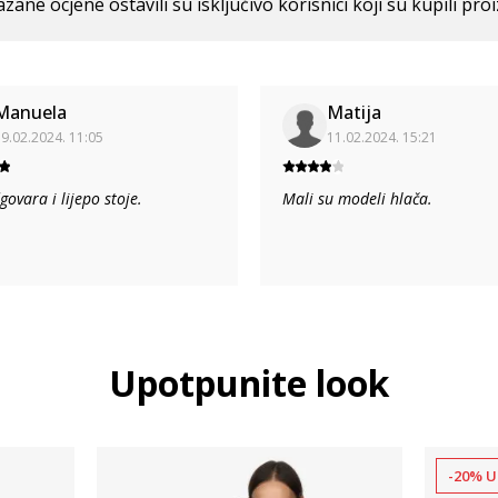
azane ocjene ostavili su isključivo korisnici koji su kupili pro
Manuela
Matija
9.02.2024. 11:05
11.02.2024. 15:21
govara i lijepo stoje.
Mali su modeli hlača.
Upotpunite look
-20% U