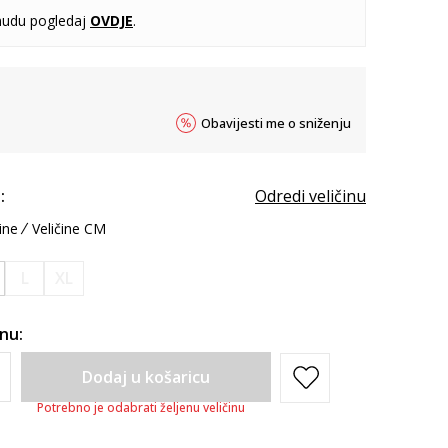
udu pogledaj
OVDJE
.
Obavijesti me o sniženju
:
Odredi veličinu
ine
Veličine CM
L
XL
inu:
Dodaj u košaricu
Potrebno je odabrati željenu veličinu