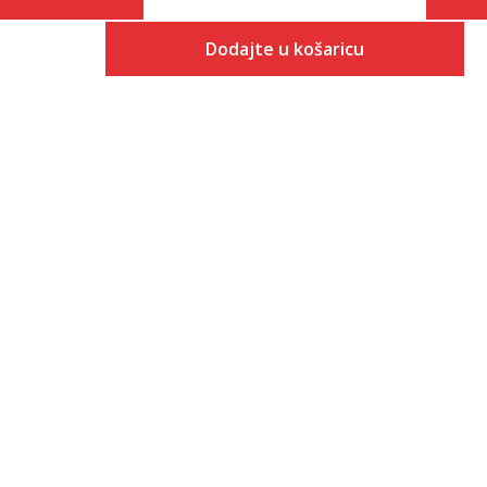
Dodajte u košaricu
 košaricu
Veličina
Dodaj u košaricu
XS
S
M
L
XL