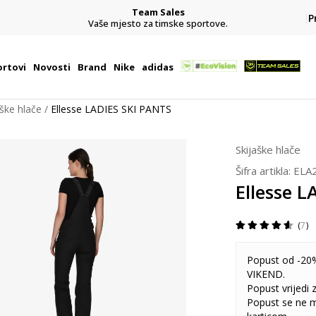
Team Sales
P
j
Vaše mjesto za timske sportove.
rtovi
Novosti
Brand
Nike
adidas
aške hlače
Ellesse LADIES SKI PANTS
Skijaške hlače
Šifra artikla:
ELA
Ellesse 
7
Popust od -20%
VIKEND.
Popust vrijedi
Popust se ne 