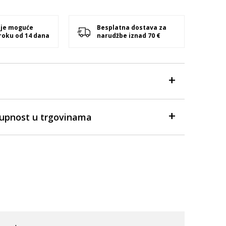
 je moguće
Besplatna dostava za
 roku od 14 dana
narudžbe iznad 70 €
tupnost u trgovinama