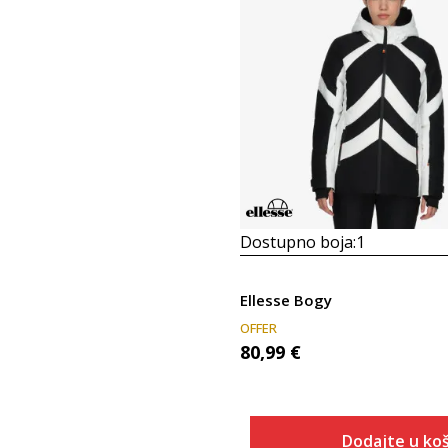
Dostupno boja:
1
Ellesse Bogy
OFFER
80,99
€
Dodajte u koš