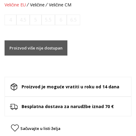
Veličine EU
Veličine
Veličine CM
4
4.5
5
5.5
6
6.5
Proizvod više nije dostupan
Proizvod je moguće vratiti u roku od 14 dana
Besplatna dostava za narudžbe iznad 70 €
Sačuvajte u listi želja