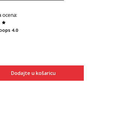
a ocena
:
oops 4.0
Dodajte u košaricu
Veličina
Dodaj u košaricu
3-
4
4-