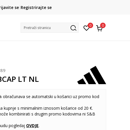
CLICK& COLLECT
rijavite se
Registrirajte se
besplatno preuzimanje u trgovini
0
0
Pretraži stranicu
589
BCAP LT NL
 obračunava se automatski u košarici uz promo kod
 za kupnje s minimalnim iznosom košarice od 20 €.
može kombinirati s drugim promo kodovima ni S&B
udu pogledaj
OVDJE
.