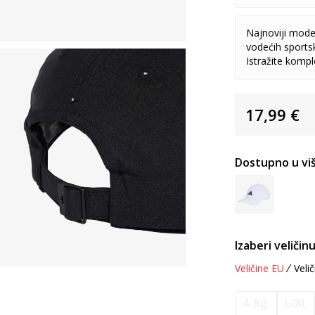
Najnoviji model
vodećih sports
Istražite komp
17,99
€
Dostupno u viš
Izaberi veličinu
Veličine EU
Velič
4-8g.
L/XL