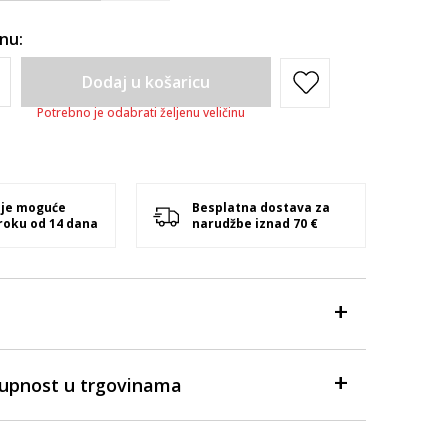
inu:
Dodaj u košaricu
Potrebno je odabrati željenu veličinu
 je moguće
Besplatna dostava za
 roku od 14 dana
narudžbe iznad 70 €
tupnost u trgovinama