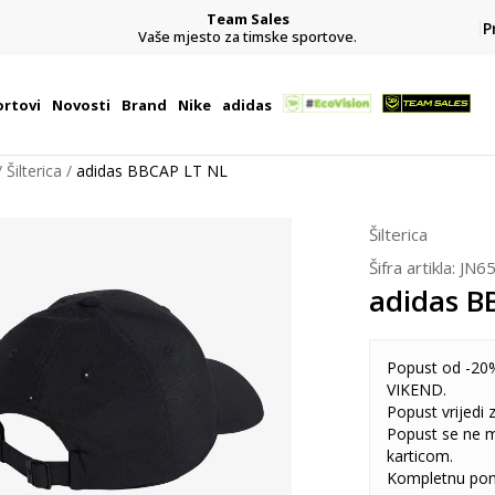
Team Sales
P
j
Vaše mjesto za timske sportove.
rtovi
Novosti
Brand
Nike
adidas
Šilterica
adidas BBCAP LT NL
Šilterica
Šifra artikla:
JN6
adidas B
Popust od -20%
VIKEND.
Popust vrijedi
Popust se ne 
karticom.
Kompletnu pon