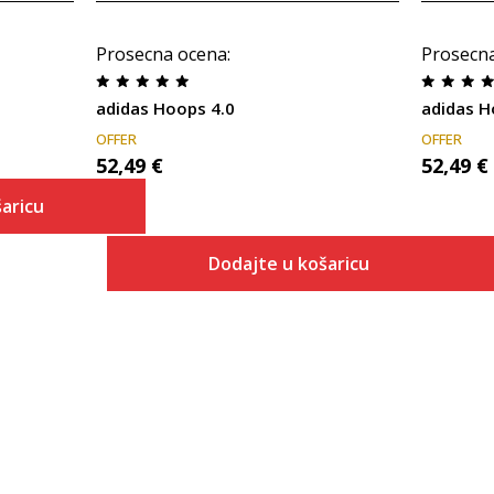
Prosecna ocena
:
Prosecn
adidas Hoops 4.0
adidas H
OFFER
OFFER
52,49
€
52,49
€
aricu
Dodajte u košaricu
 košaricu
Veličina
Dodaj u košaricu
3-
4
4-