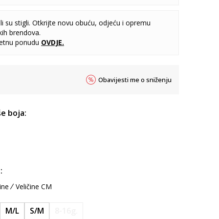
i su stigli. Otkrijte novu obuću, odjeću i opremu
kih brendova.
letnu ponudu
OVDJE
.
Obavijesti me o sniženju
e boja:
:
ine
Veličine CM
M/L
S/M
8-16g.