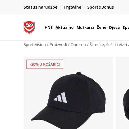
BOX NOW
Status narudžbe
Trgovine
Sport&Bonus
Dostava 1,50 €
| Više od 800 paketomata u Hrvatsko
HNS
Aktualno
Muškarci
Žene
Djeca
Spo
Sport Vision
Proizvodi
Oprema
Šilterice, šeširi i viziri
-20% U KOŠARICI