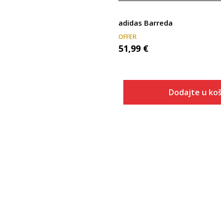
adidas Barreda
OFFER
51,99
€
Dodajte u koš
Veličina
Dodaj u
3-
4
4-
5