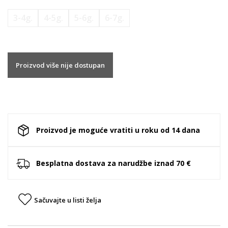
3-4g.
4-5g.
5-6g.
6-7g.
Proizvod više nije dostupan
Proizvod je moguće vratiti u roku od 14 dana
Besplatna dostava za narudžbe iznad 70 €
Sačuvajte u listi želja