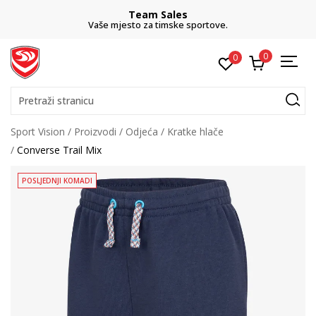
Team Sales
Vaše mjesto za timske sportove.
0
0
Pretraži stranicu
Sport Vision
Proizvodi
Odjeća
Kratke hlače
Converse Trail Mix
POSLJEDNJI KOMADI