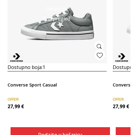
Detaljnije
Brzi pregled
Dostupno boja:
1
Dostupno
Converse Sport Casual
Converse 
OFFER
OFFER
27,99
€
27,99
€
Dodajte u košaricu