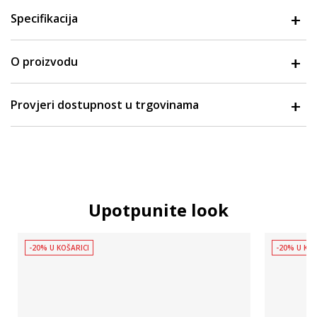
Specifikacija
O proizvodu
Provjeri dostupnost u trgovinama
Upotpunite look
-20% U KOŠARICI
-20% U KOŠ