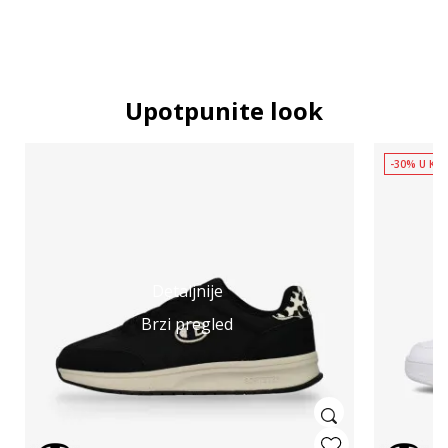
Upotpunite look
-30% U KOŠ
Detaljnije
Brzi pregled