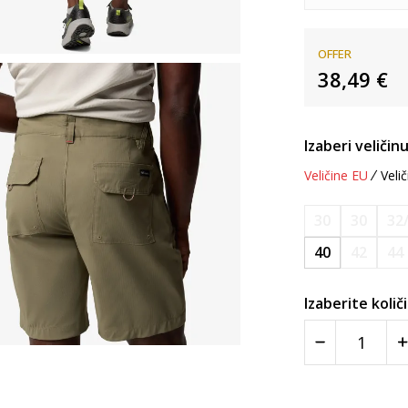
OFFER
38,49
€
Izaberi veličinu
Veličine EU
Velič
30
30
32
40
42
44
Izaberite količ