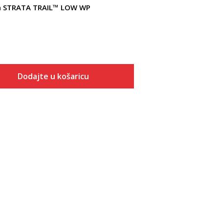
a STRATA TRAIL™ LOW WP
Dodajte u košaricu
Veličina
Dodaj u košaricu
7
7.5
8
8.5
9