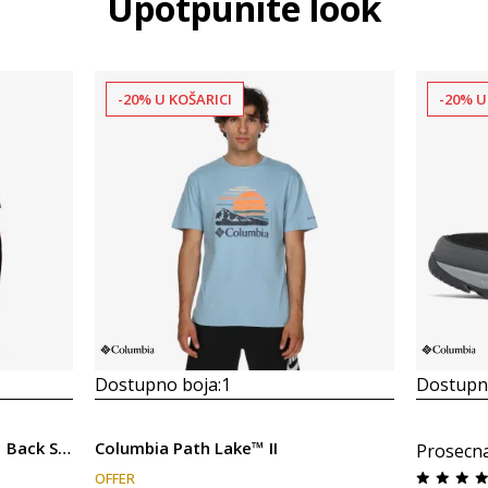
Upotpunite look
-20% U KOŠARICI
-20% U
Dostupno boja:
1
Dostupno
Columbia Explorers Canyon™ Back SS Tee
Columbia Path Lake™ II
Prosecn
OFFER