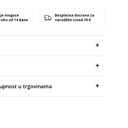
 je moguće
Besplatna dostava za
 roku od 14 dana
narudžbe iznad 70 €
tupnost u trgovinama