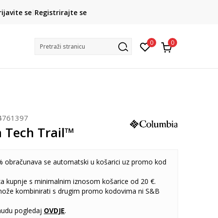
CLICK& COLLECT
rijavite se
Registrirajte se
besplatno preuzimanje u trgovini
0
0
Pretraži stranicu
4761397
 Tech Trail™
 obračunava se automatski u košarici uz promo kod
 za kupnje s minimalnim iznosom košarice od 20 €.
može kombinirati s drugim promo kodovima ni S&B
udu pogledaj
OVDJE
.