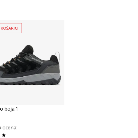
 KOŠARICI
 boja:
1
a ocena
: