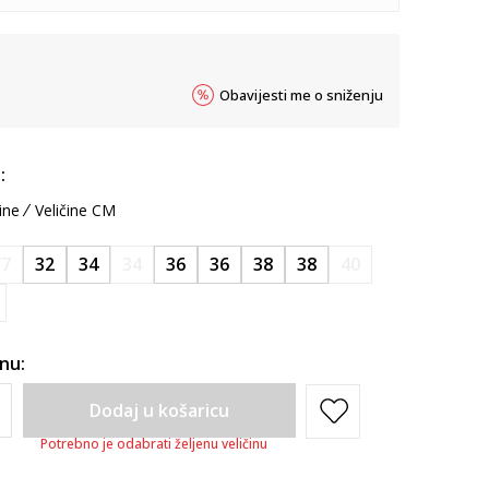
Obavijesti me o sniženju
:
ine
Veličine CM
/7
32
34
34
36
36
38
38
40
inu:
Dodaj u košaricu
Potrebno je odabrati željenu veličinu