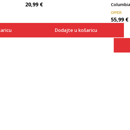
20,99
€
Columbi
OFFER
55,99
€
aricu
Dodajte u košaricu
Veličina
 košaricu
Dodaj u košaricu
S
M
L
XL
2XL