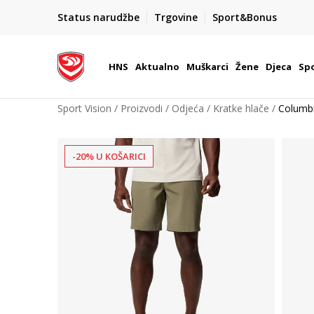
BOX NOW
Status narudžbe
Trgovine
Sport&Bonus
Dostava 1,50 €
| Više od 800 paketomata u Hrvatsko
HNS
Aktualno
Muškarci
Žene
Djeca
Spo
Sport Vision
Proizvodi
Odjeća
Kratke hlače
Columbi
-20% U KOŠARICI