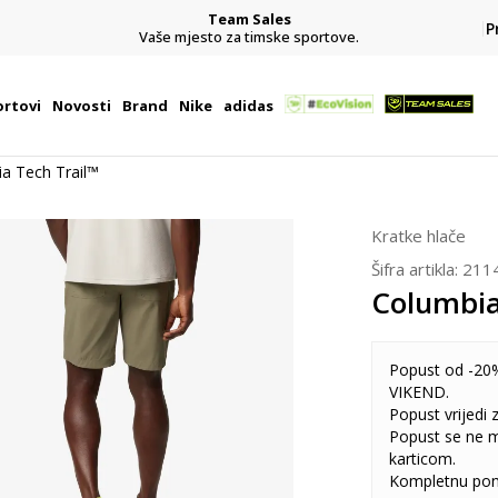
Team Sales
P
j
Vaše mjesto za timske sportove.
rtovi
Novosti
Brand
Nike
adidas
a Tech Trail™
Kratke hlače
Šifra artikla:
211
Columbia
Popust od -20%
VIKEND.
Popust vrijedi
Popust se ne 
karticom.
Kompletnu pon