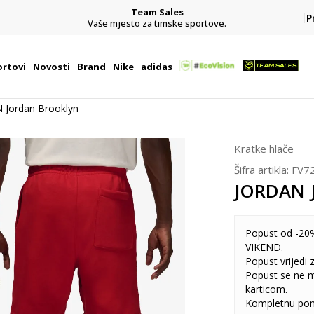
Team Sales
P
j
Vaše mjesto za timske sportove.
rtovi
Novosti
Brand
Nike
adidas
 Jordan Brooklyn
Kratke hlače
Šifra artikla:
FV7
JORDAN J
Popust od -20%
VIKEND.
Popust vrijedi
Popust se ne 
karticom.
Kompletnu pon