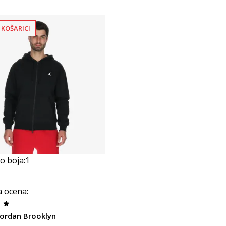
 KOŠARICI
 boja:
1
a ocena
:
ordan Brooklyn