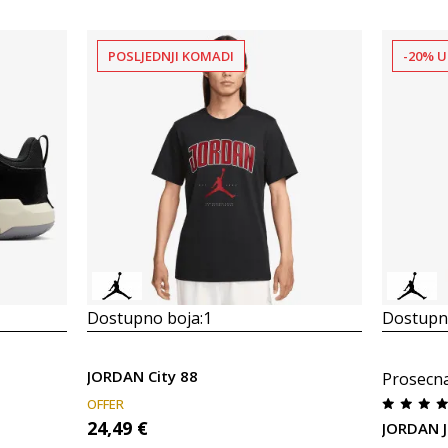
POSLJEDNJI KOMADI
-20% U
Dostupno boja:
1
Dostupno
JORDAN City 88
Prosecn
OFFER
24,49
€
JORDAN J