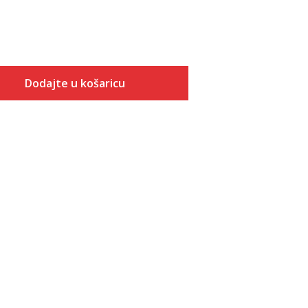
Dodajte u košaricu
Veličina
Dodaj u košaricu
XS
S
M
L
XL