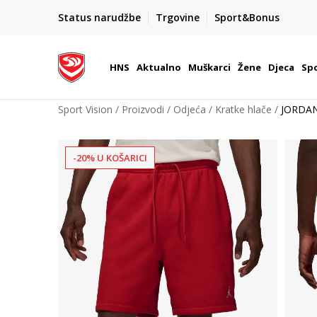
BOX NOW
Status narudžbe
Trgovine
Sport&Bonus
Dostava 1,50 €
| Više od 800 paketomata u Hrvatsko
HNS
Aktualno
Muškarci
Žene
Djeca
Spo
Sport Vision
Proizvodi
Odjeća
Kratke hlače
JORDAN
-20% U KOŠARICI