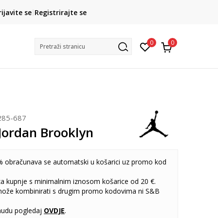
CLICK& COLLECT
rijavite se
Registrirajte se
besplatno preuzimanje u trgovini
0
0
Pretraži stranicu
285-687
ordan Brooklyn
 obračunava se automatski u košarici uz promo kod
 za kupnje s minimalnim iznosom košarice od 20 €.
može kombinirati s drugim promo kodovima ni S&B
udu pogledaj
OVDJE
.