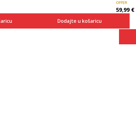
OFFER
59,99
€
aricu
Dodajte u košaricu
Veličina
 košaricu
Dodaj u košaricu
XS
S
M
L
XL
2XL