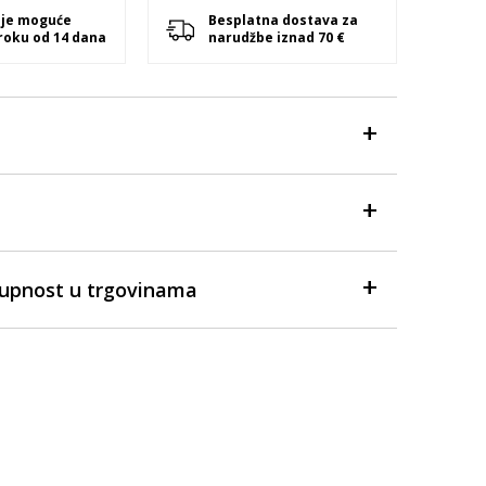
 je moguće
Besplatna dostava za
 roku od 14 dana
narudžbe iznad 70 €
tupnost u trgovinama