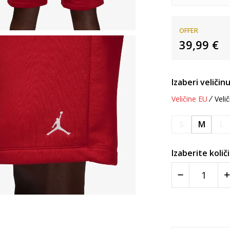
OFFER
39,99
€
Izaberi veličinu
Veličine EU
Velič
S
M
L
Izaberite količ