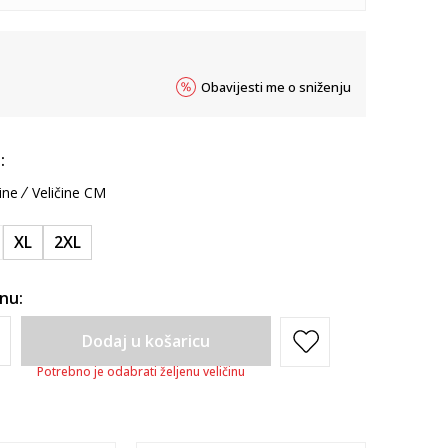
Obavijesti me o sniženju
:
ine
Veličine CM
XL
2XL
inu:
Dodaj u košaricu
Potrebno je odabrati željenu veličinu