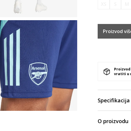
XS
S
M
Proizvod viš
Proizvod
vratiti u
Specifikacija
O proizvodu