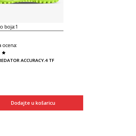
 boja:
1
a ocena
:
PREDATOR ACCURACY.4 TF
Dodajte u košaricu
Veličina
Dodaj u košaricu
6