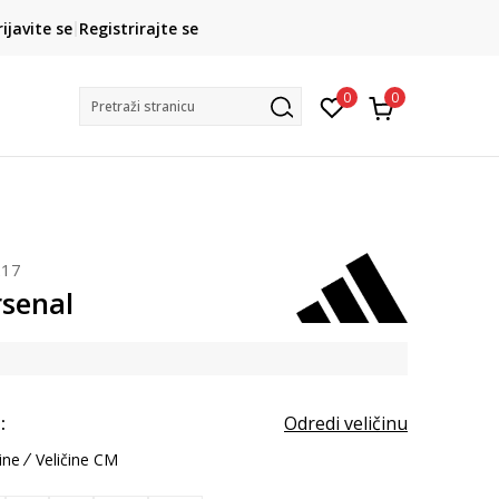
CLICK& COLLECT
rijavite se
Registrirajte se
besplatno preuzimanje u trgovini
0
0
Pretraži stranicu
217
rsenal
:
Odredi veličinu
ine
Veličine CM