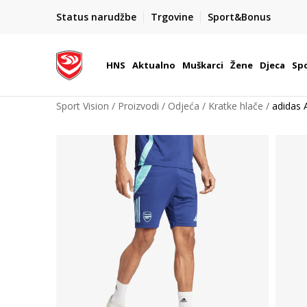
BOX NOW
Status narudžbe
Trgovine
Sport&Bonus
Dostava 1,50 €
| Više od 800 paketomata u Hrvatsko
HNS
Aktualno
Muškarci
Žene
Djeca
Spo
Sport Vision
Proizvodi
Odjeća
Kratke hlače
adidas 