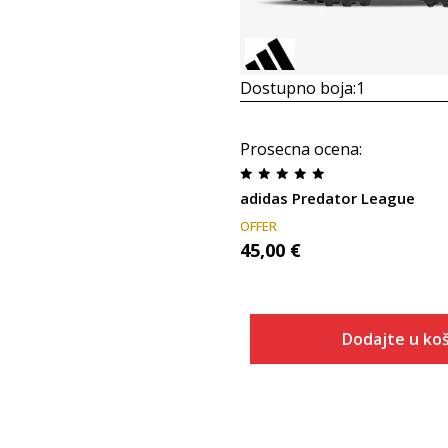
Dostupno boja:
1
Prosecna ocena
:
adidas Predator League
OFFER
45,00
€
Dodajte u koš
Veličina
Dodaj u
3-