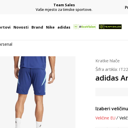
Team Sales
P
j
Vaše mjesto za timske sportove.
rtovi
Novosti
Brand
Nike
adidas
Arsenal
Kratke hlače
Šifra artikla:
IT2
adidas A
Izaberi veličinu
Veličine EU
Velič