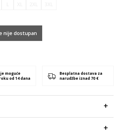
L
XL
2XL
3XL
e nije dostupan
 je moguće
Besplatna dostava za
 roku od 14 dana
narudžbe iznad 70 €