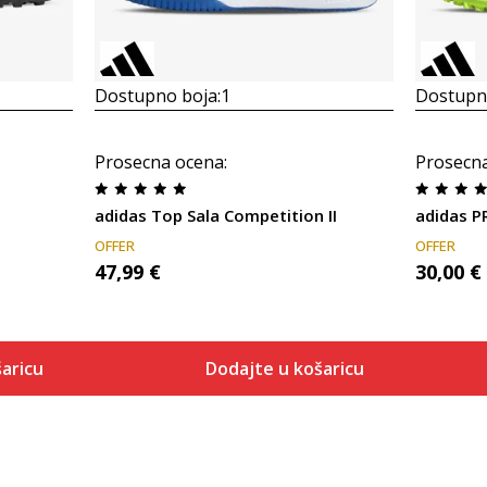
Dostupno boja:
1
Dostupno
Prosecna ocena
:
Prosecn
adidas Top Sala Competition II
adidas 
OFFER
OFFER
47,99
€
30,00
€
aricu
Dodajte u košaricu
Veličina
 košaricu
Dodaj u košaricu
6