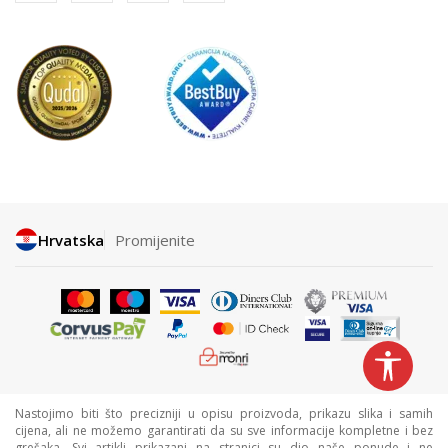
Hrvatska
Promijenite
Nastojimo biti što precizniji u opisu proizvoda, prikazu slika i samih
cijena, ali ne možemo garantirati da su sve informacije kompletne i bez
grešaka. Svi artikli prikazani na stranici su dio naše ponude i ne