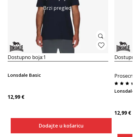
Brzi pregled
Dostupno boja:
1
Dostupno
Lonsdale Basic
Prosecna
Lonsdale
12,99
€
12,99
€
Dodajte u košaricu