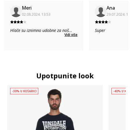
Meri
Ana
02.08.2024. 13:53
29.07.2024. 1
Hlače su iznimno udobne za noš
...
Super
Vidi više
Upotpunite look
-30% U KOŠARICI
-40% U KOŠ
Detaljnije