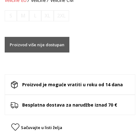
Veličine EU
Veličine
Veličine CM
S
M
L
XL
2XL
Proizvod više nije dostupan
Proizvod je moguće vratiti u roku od 14 dana
Besplatna dostava za narudžbe iznad 70 €
Sačuvajte u listi želja