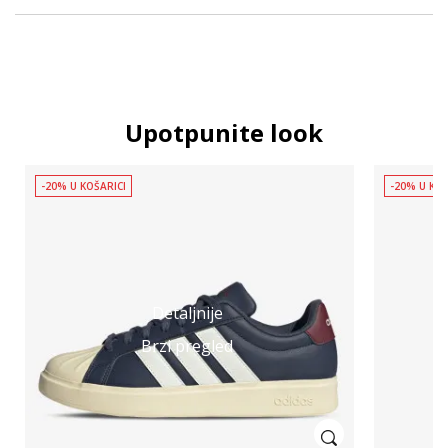
Upotpunite look
-20% U KOŠARICI
-20% U KOŠ
Detaljnije
Brzi pregled