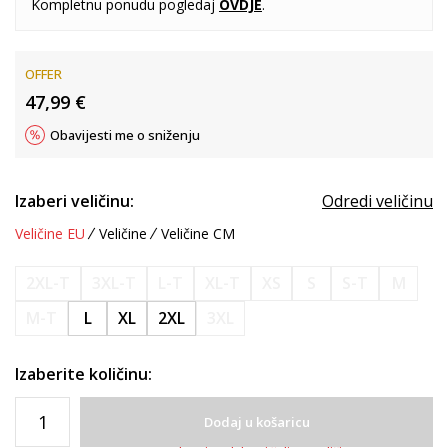
Kompletnu ponudu pogledaj
OVDJE
.
OFFER
47,99
€
Obavijesti me o sniženju
Izaberi veličinu:
Odredi veličinu
Veličine EU
Veličine
Veličine CM
2XL-T
3XL-T
L-T
XL-T
XS
S
S-T
M
M-T
L
XL
2XL
3XL
Izaberite količinu:
Dodaj u košaricu