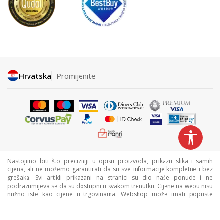
Hrvatska
Promijenite
Nastojimo biti što precizniji u opisu proizvoda, prikazu slika i samih
cijena, ali ne možemo garantirati da su sve informacije kompletne i bez
grešaka. Svi artikli prikazani na stranici su dio naše ponude i ne
podrazumijeva se da su dostupni u svakom trenutku. Cijene na webu nisu
nužno iste kao cijene u trgovinama. Webshop može imati popuste
namijenjene isključivo web kupcima.
©2026
www.sportvision.hr
, Izrada
NB SOFT
. Sva prava zadržana.