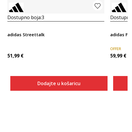
Dostupno boja:
3
Dostupno
adidas Streettalk
adidas Fut
OFFER
51,99
€
59,99
€
Dodajte u košaricu
Veličina
Dodaj u košaricu
3-
4