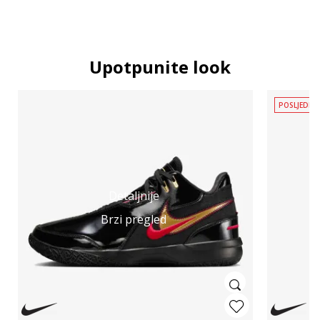
Upotpunite look
POSLJEDNJ
Detaljnije
Brzi pregled