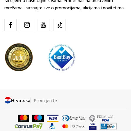
Mi dijelimo naše tajne s vama. Pratite nas na društvenim
mrežama i saznajte sve o promocijama, akcijama i novitetima.
Hrvatska
Promijenite