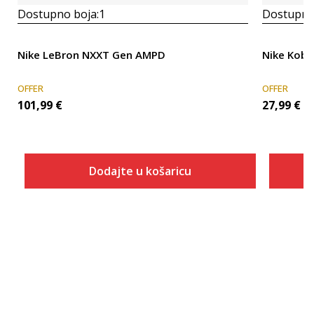
Dostupno boja:
1
Dostupno
Nike LeBron NXXT Gen AMPD
Nike Kobe
OFFER
OFFER
101,99
€
27,99
€
Dodajte u košaricu
Veličina
Dodaj u košaricu
13.5
18
7