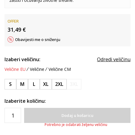
zaštiti i očuvanju životne sredine.
OFFER
31,49
€
Obavijesti me o sniženju
Izaberi veličinu:
Odredi veličinu
Veličine EU
Veličine
Veličine CM
S
M
L
XL
2XL
3XL
Izaberite količinu:
Dodaj u košaricu
Potrebno je odabrati željenu veličinu