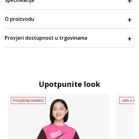
Specifikacija
O proizvodu
Provjeri dostupnost u trgovinama
Upotpunite look
POSLJEDNJI KOMADI
-20% U KOŠ