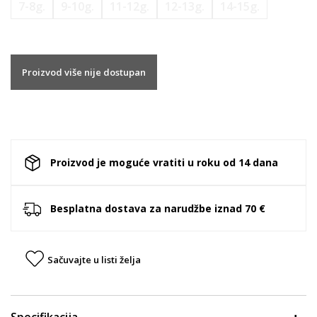
7-8g.
9-10g.
11-12g.
12-13g.
14-15g.
Proizvod više nije dostupan
Proizvod je moguće vratiti u roku od 14 dana
Besplatna dostava za narudžbe iznad 70 €
Sačuvajte u listi želja