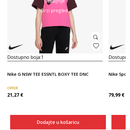
Detaljnije
Brzi pregled
Dostupno boja:
1
Dostupno
Nike G NSW TEE ESSNTL BOXY TEE DNC
Nike Spor
OFFER
21,27
€
79,99
€
Dodajte u košaricu