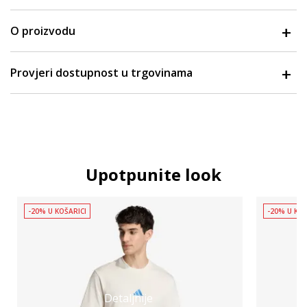
O proizvodu
Provjeri dostupnost u trgovinama
Upotpunite look
-20% U KOŠARICI
-20% U KOŠ
Detaljnije