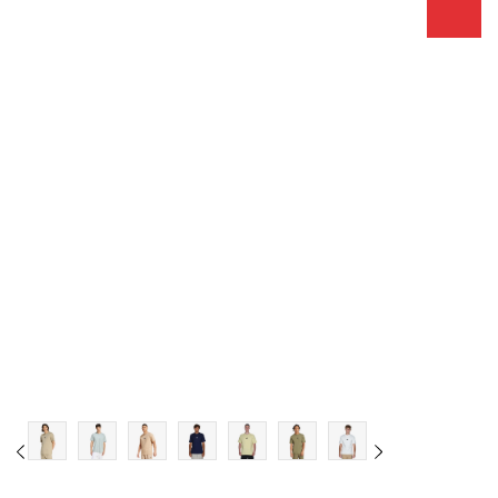
Dodaj u košaricu
XS
S
M
L
XL
2XL
3XL