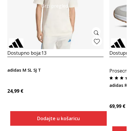
Brzi pregled
Dostupno boja:
13
Dostupno
adidas M SL SJ T
Prosecna
adidas RU
24,99
€
69,99
€
Dodajte u košaricu
Veličina