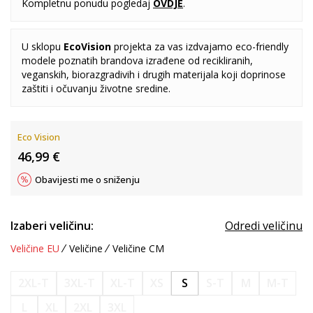
Kompletnu ponudu pogledaj
OVDJE
.
U sklopu
EcoVision
projekta za vas izdvajamo eco-friendly
modele poznatih brandova izrađene od recikliranih,
veganskih, biorazgradivih i drugih materijala koji doprinose
zaštiti i očuvanju životne sredine.
Eco Vision
46,99
€
Obavijesti me o sniženju
Izaberi veličinu:
Odredi veličinu
Veličine EU
Veličine
Veličine CM
2XL-T
3XL-T
XL-T
XS
S
S-T
M
M-T
L
XL
2XL
3XL