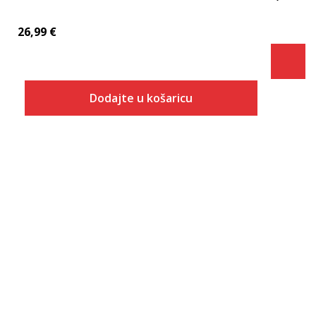
26,99
€
Dodajte u košaricu
Veličina
Dodaj u košaricu
XS
S
M
L
XL