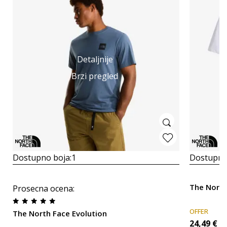
Detaljnije
Brzi pregled
Dostupno boja:
1
Dostupno
The North
Prosecna ocena
:
OFFER
The North Face Evolution
24,49
€