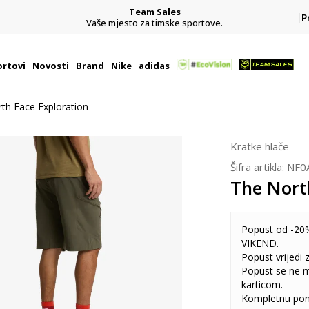
Team Sales
P
j
Vaše mjesto za timske sportove.
rtovi
Novosti
Brand
Nike
adidas
th Face Exploration
Kratke hlače
Šifra artikla:
NF0
The Nort
Popust od -20%
VIKEND.
Popust vrijedi
Popust se ne 
karticom.
Kompletnu pon