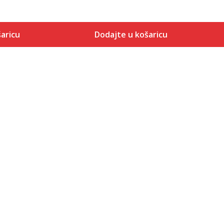
aricu
Dodajte u košaricu
Veličina
 košaricu
Dodaj u košaricu
XS
S
M
L
XL
2XL