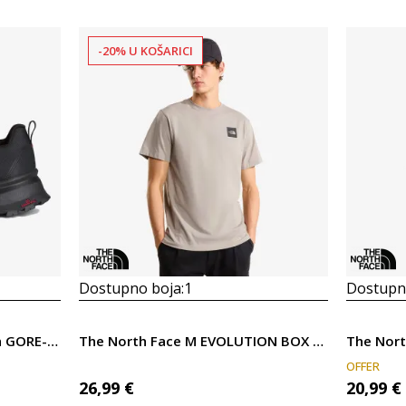
-20% U KOŠARICI
Dostupno boja:
1
Dostupno
The North Face Offtrail Tech GORE-TEX®
The North Face M EVOLUTION BOX HALF DOME REGULAR SHORT
The Nort
OFFER
26,99
€
20,99
€