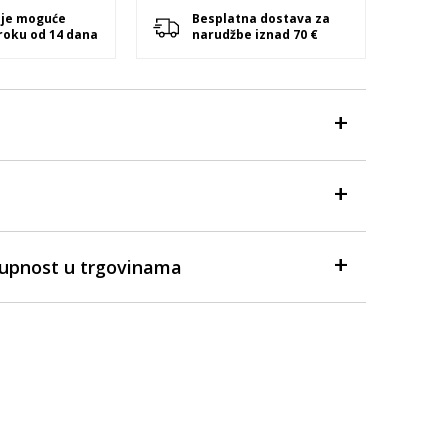
 je moguće
Besplatna dostava za
 roku od 14 dana
narudžbe iznad 70 €
tupnost u trgovinama