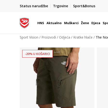
BOX NOW
Status narudžbe
Trgovine
Sport&Bonus
Dostava 1,50 €
| Više od 800 paketomata u Hrvatsko
HNS
Aktualno
Muškarci
Žene
Djeca
Spo
Sport Vision
Proizvodi
Odjeća
Kratke hlače
The Nor
-20% U KOŠARICI