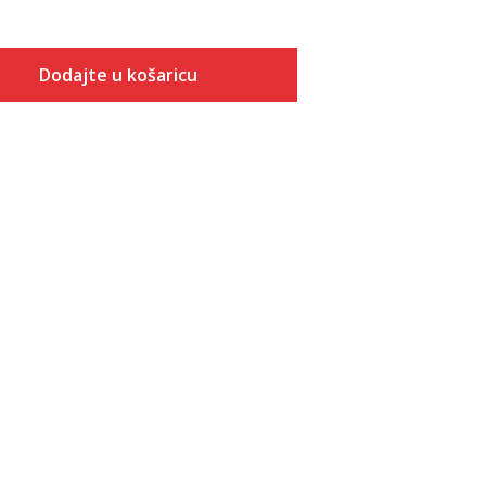
Dodajte u košaricu
Veličina
Dodaj u košaricu
XS
S
M
L
XL
2XL