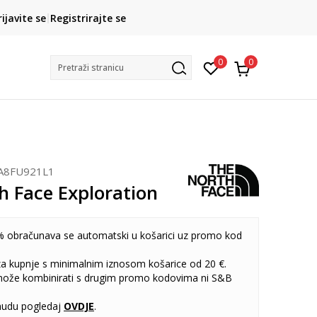
CLICK& COLLECT
rijavite se
Registrirajte se
besplatno preuzimanje u trgovini
0
0
Pretraži stranicu
A8FU921L1
h Face Exploration
 obračunava se automatski u košarici uz promo kod
 za kupnje s minimalnim iznosom košarice od 20 €.
može kombinirati s drugim promo kodovima ni S&B
udu pogledaj
OVDJE
.