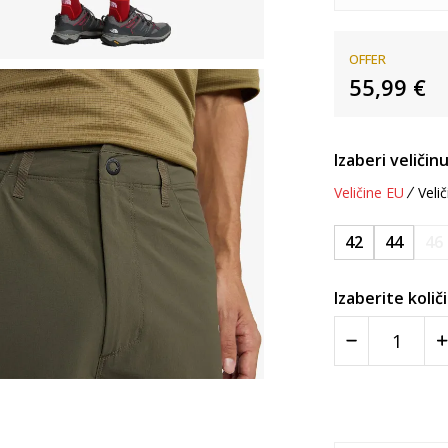
OFFER
55,99
€
Izaberi veličinu
Veličine EU
Velič
42
44
46
Izaberite količ