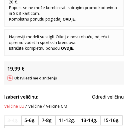
20 €.
Popust se ne može kombinirati s drugim promo kodovima
ni S&B karticom.
Kompletnu ponudu pogledaj
OVDJE
.
Najnoviji modeli su stigli. Otkrijte novu obuću, odjeću i
opremu vodećih sportskih brendova.
Istražite kompletnu ponudu
OVDJE
.
19,99
€
Obavijesti me o sniženju
Izaberi veličinu:
Odredi veličinu
Veličine EU
Veličine
Veličine CM
3-4g.
5-6g.
7-8g.
11-12g.
13-14g.
15-16g.