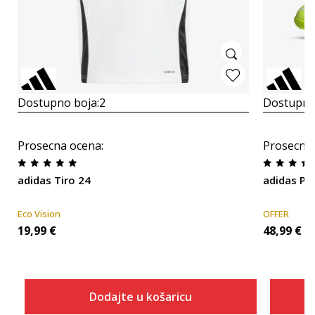
Dostupno boja:
2
Dostupno
Prosecna ocena
:
Prosecna
adidas Tiro 24
adidas Pr
Eco Vision
OFFER
19,99
€
48,99
€
Dodajte u košaricu