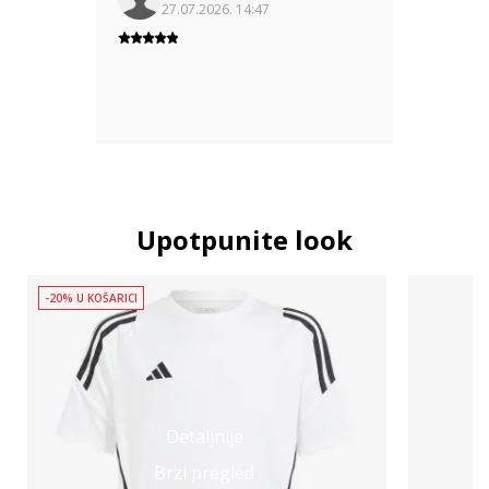
27.07.2026. 14:47
Upotpunite look
-20% U KOŠARICI
Detaljnije
Brzi pregled