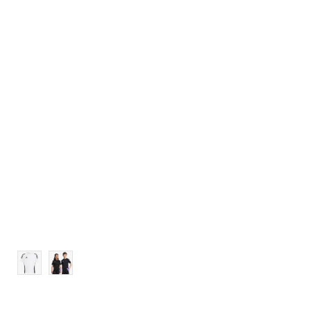
Veličina
Dodaj u košaricu
116
128
152
164
176
140