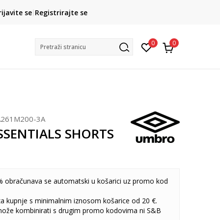
CLICK& COLLECT
rijavite se
Registrirajte se
besplatno preuzimanje u trgovini
0
0
Pretraži stranicu
261M200-3A
SSENTIALS SHORTS
 obračunava se automatski u košarici uz promo kod
 za kupnje s minimalnim iznosom košarice od 20 €.
može kombinirati s drugim promo kodovima ni S&B