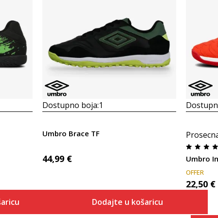
Dostupno boja:
1
Dostupno
Umbro Brace TF
Prosecn
44,99
€
Umbro I
OFFER
22,50
€
aricu
Dodajte u košaricu