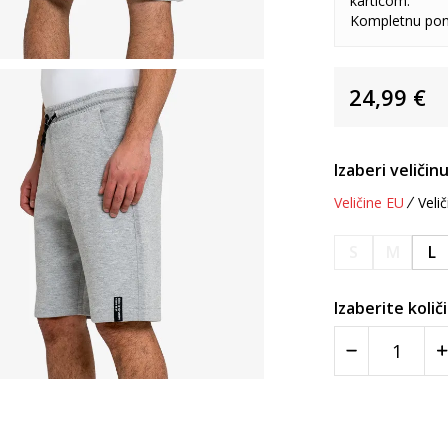
karticom.
Kompletnu pon
24,99
€
Izaberi veličinu
Veličine EU
Velič
S
M
L
Izaberite količ