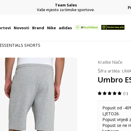
Team Sales
P
j
Vaše mjesto za timske sportove.
rtovi
Novosti
Brand
Nike
adidas
ESSENTIALS SHORTS
Kratke hlače
Šifra artikla:
UMA
Umbro E
3
Popust od -40%
LJETO26.
Popust vrijedi
Popust se ne 