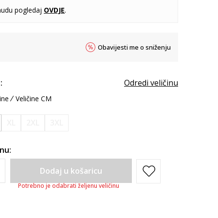
udu pogledaj
OVDJE
.
Obavijesti me o sniženju
:
Odredi veličinu
ine
Veličine CM
XL
2XL
3XL
inu:
Dodaj u košaricu
Potrebno je odabrati željenu veličinu