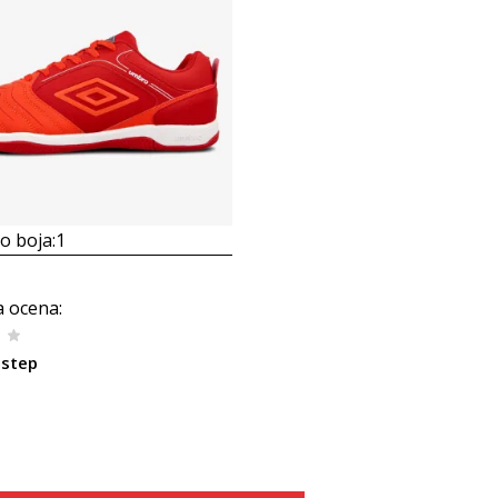
 boja:
1
a ocena
:
nstep