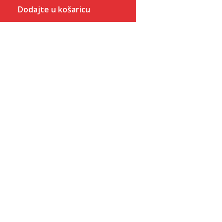
Dodajte u košaricu
Veličina
Dodaj u košaricu
40
41
42
43
44
45
46