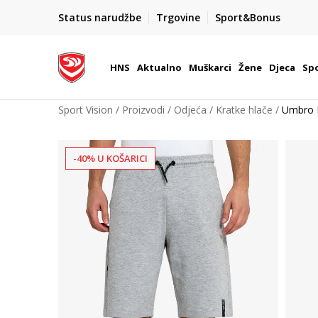
BOX NOW
Status narudžbe
Trgovine
Sport&Bonus
Dostava 1,50 €
| Više od 800 paketomata u Hrvatsko
HNS
Aktualno
Muškarci
Žene
Djeca
Spo
Sport Vision
Proizvodi
Odjeća
Kratke hlače
Umbro 
-40% U KOŠARICI