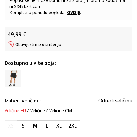
Popust se ne može kombinirati s drugim promo kodovima
ni S&B karticom.
Kompletnu ponudu pogledaj
OVDJE
.
49,99
€
Obavijesti me o sniženju
Dostupno u više boja:
Izaberi veličinu:
Odredi veličinu
Veličine EU
Veličine
Veličine CM
XS
S
M
L
XL
2XL