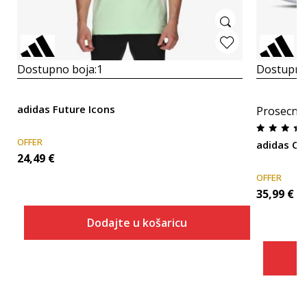
Dostupno boja:
1
Dostupno
adidas Future Icons
Prosecna
OFFER
adidas Co
24,49
€
OFFER
35,99
€
Dodajte u košaricu
Veličina
Dodaj u košaricu
2XLS
2XLT