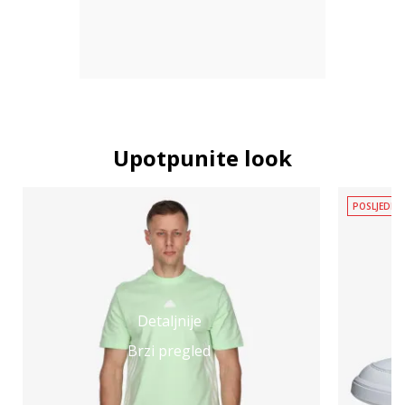
Upotpunite look
POSLJEDNJ
Detaljnije
Brzi pregled