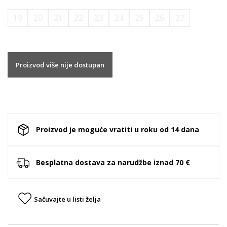
19
20
21
22
23
24
25
26
27
Proizvod više nije dostupan
Proizvod je moguće vratiti u roku od 14 dana
Besplatna dostava za narudžbe iznad 70 €
Sačuvajte u listi želja