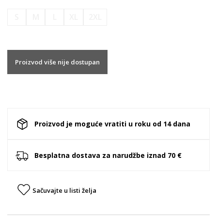
S
M
L
XL
2XL
Proizvod više nije dostupan
Proizvod je moguće vratiti u roku od 14 dana
Besplatna dostava za narudžbe iznad 70 €
Sačuvajte u listi želja