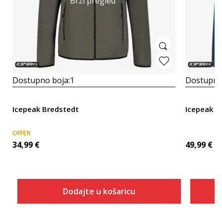
Brzi pregled
Dostupno boja:
1
Dostupno
Icepeak Bredstedt
Icepeak B
OFFER
34,99
€
49,99
€
Dodajte u košaricu
Veličina
Dodaj u košaricu