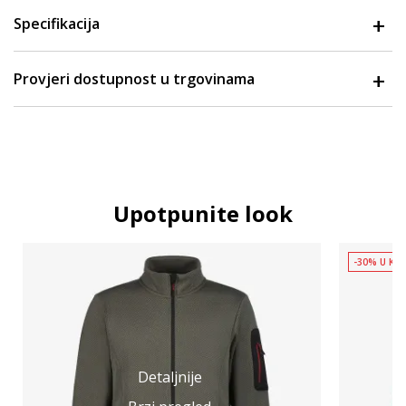
Specifikacija
Provjeri dostupnost u trgovinama
Upotpunite look
-30% U KOŠ
Detaljnije