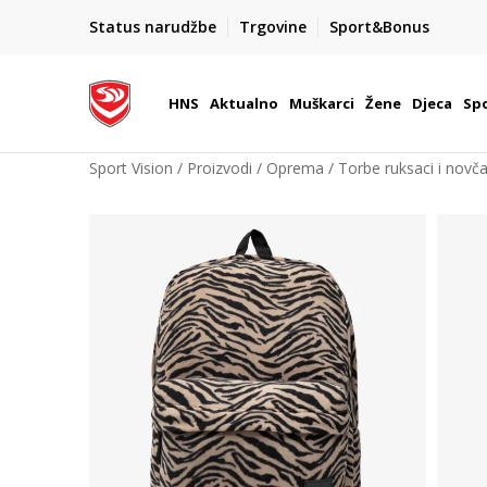
BOX NOW
Status narudžbe
Trgovine
Sport&Bonus
Dostava 1,50 €
| Više od 800 paketomata u Hrvatsko
HNS
Aktualno
Muškarci
Žene
Djeca
Spo
Sport Vision
Proizvodi
Oprema
Torbe ruksaci i novča