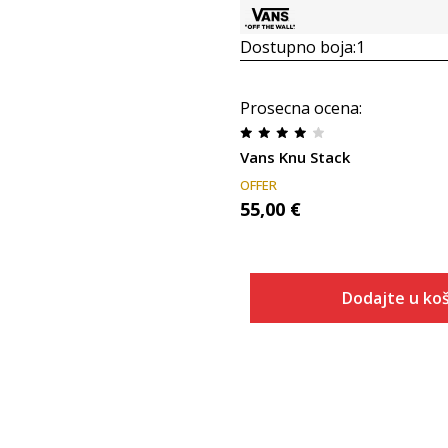
Dostupno boja:
1
Prosecna ocena
:
Vans Knu Stack
OFFER
55,00
€
Dodajte u koš
Veličina
Dodaj u
36
36.5