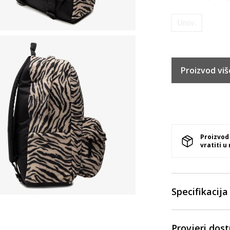
Univ.
Proizvod viš
Proizvod
vratiti u
Specifikacija
Provjeri dos