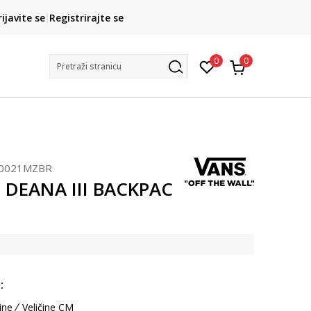
CLICK& COLLECT
rijavite se
Registrirajte se
besplatno preuzimanje u trgovini
0
0
Pretraži stranicu
0021MZBR
 DEANA III BACKPAC
:
ine
Veličine CM