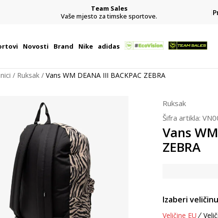
Team Sales
P
j
Vaše mjesto za timske sportove.
rtovi
Novosti
Brand
Nike
adidas
nici
Ruksak
Vans WM DEANA III BACKPAC ZEBRA
Ruksak
Šifra artikla:
VN0
Vans WM
ZEBRA
Izaberi veličinu
Veličine EU
Velič