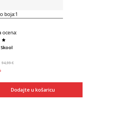
 boja:
1
a ocena
:
 Skool
94,99
€
%
Dodajte u košaricu
Veličina
Dodaj u košaricu
34.5
35