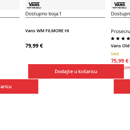
Dostupno boja:
1
Dostupno
Vans WM FILMORE HI
Prosecn
79,99
€
Vans Old
SALE
75,99
€
Popust
20
Dodajte u košaricu
Veličina
aricu
Dodaj u košaricu
37
 košaricu
38
38.5