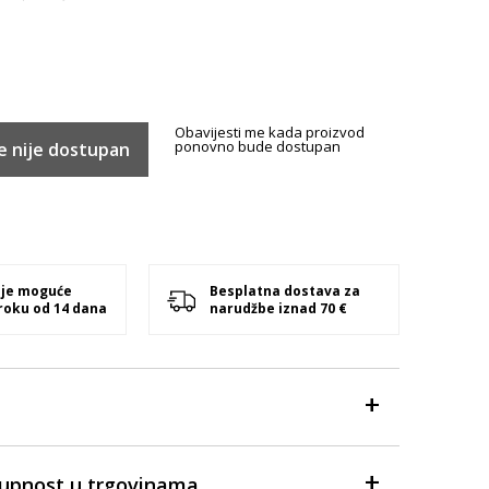
Obavijesti me kada proizvod
ponovno bude dostupan
e nije dostupan
 je moguće
Besplatna dostava za
 roku od 14 dana
narudžbe iznad 70 €
tupnost u trgovinama