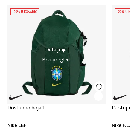
-20% U KOŠARICI
-20% U KOŠ
Detaljnije
Brzi pregled
Dostupno boja:
1
Dostupno
Nike CBF
Nike F.C.