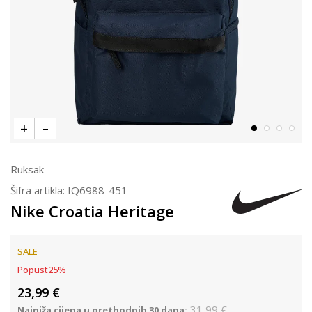
Ruksak
Šifra artikla:
IQ6988-451
Nike Croatia Heritage
SALE
Popust
25
%
23,99
€
31,99
€
Najniža cijena u prethodnih 30 dana: